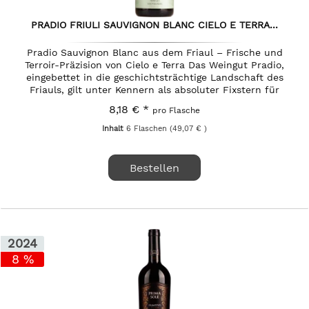
PRADIO FRIULI SAUVIGNON BLANC CIELO E TERRA...
Pradio Sauvignon Blanc aus dem Friaul – Frische und
Terroir-Präzision von Cielo e Terra Das Weingut Pradio,
eingebettet in die geschichtsträchtige Landschaft des
Friauls, gilt unter Kennern als absoluter Fixstern für
charakterstarke...
8,18 € *
pro Flasche
Inhalt
6 Flaschen
(49,07 € )
Bestellen
2024
8 %