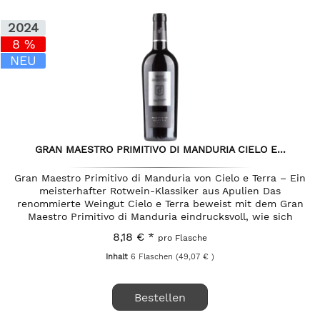
2024
8 %
NEU
GRAN MAESTRO PRIMITIVO DI MANDURIA CIELO E...
Gran Maestro Primitivo di Manduria von Cielo e Terra – Ein
meisterhafter Rotwein-Klassiker aus Apulien Das
renommierte Weingut Cielo e Terra beweist mit dem Gran
Maestro Primitivo di Manduria eindrucksvoll, wie sich
traditioneller...
8,18 € *
pro Flasche
Inhalt
6 Flaschen
(49,07 € )
Bestellen