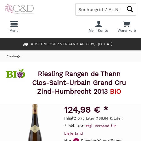
Menü
Mein Konto
Warenkorb
KOSTENLOSER VERSAND AB € 99,- (D + AT)
Rieslinge
Riesling Rangen de Thann
Clos-Saint-Urbain Grand Cru
Zind-Humbrecht 2013
BIO
124,98 € *
Inhalt:
0.75 Liter (166,64 €/Liter)
* inkl. USt.
zzgl. Versand für
Lieferland
Nur
Flasche(n) verfügbar