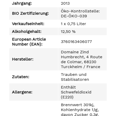
Jahrgang:
2013
Öko-Kontrollstelle:
BIO Zertifizierung:
DE-ÖKO-039
Verkaufseinheit:
1 x 0,75 Liter
Alkoholgehalt:
12,50 %
European Article
3760163406077
Number (EAN):
Domaine Zind
Humbrecht, 4 Route
Hersteller:
de Colmar, 68230
Turckheim / France
Trauben und
Zutaten:
Stabilisatoren
Enthält
Allergene:
Schwefeldioxid
(E220)
Brennwert 301kj,
Kohlenhydrate 1,1g,
davon Zucker 0,3g.