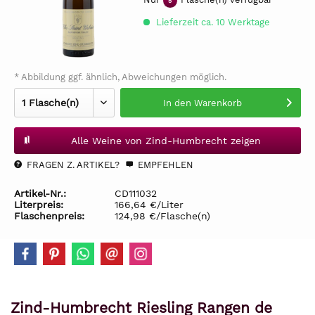
5
Lieferzeit ca. 10 Werktage
* Abbildung ggf. ähnlich, Abweichungen möglich.
In den
Warenkorb
Alle Weine von Zind-Humbrecht zeigen
FRAGEN Z. ARTIKEL?
EMPFEHLEN
Artikel-Nr.:
CD111032
Literpreis:
166,64 €/Liter
Flaschenpreis:
124,98 €/Flasche(n)
Zind-Humbrecht Riesling Rangen de