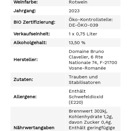
Weinfarbe:
Rotwein
Jahrgang:
2023
Öko-Kontrollstelle:
BIO Zertifizierung:
DE-ÖKO-039
Verkaufseinheit:
1 x 0,75 Liter
Alkoholgehalt:
13,50 %
Domaine Bruno
Clavelier, 6 Rte
Hersteller:
Nationale 74, F-21700
Vosne-Romanée
Trauben und
Zutaten:
Stabilisatoren
Enthält
Allergene:
Schwefeldioxid
(E220)
Brennwert 302kj,
Kohlenhydrate 1,2g,
davon Zucker 0,4g.
Nährwertangaben
Enthält geringfügige