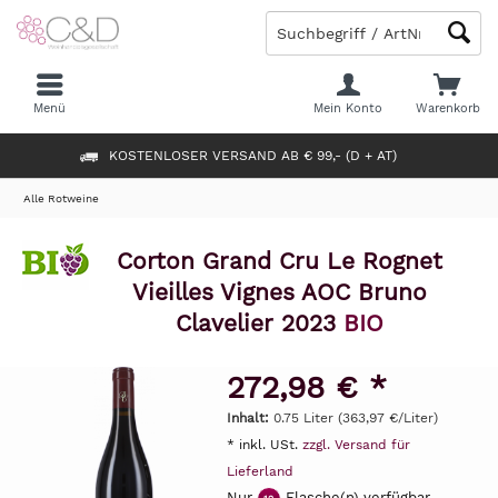
Menü
Mein Konto
Warenkorb
KOSTENLOSER VERSAND AB € 99,- (D + AT)
Alle Rotweine
Corton Grand Cru Le Rognet
Vieilles Vignes AOC Bruno
Clavelier 2023
BIO
272,98 € *
Inhalt:
0.75 Liter (363,97 €/Liter)
* inkl. USt.
zzgl. Versand für
Lieferland
Nur
Flasche(n) verfügbar