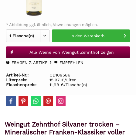
* Abbildung ggf. ähnlich, Abweichungen möglich.
In den
Warenkorb
Alle Weine von Weingut Zehnthof zeigen
FRAGEN Z. ARTIKEL?
EMPFEHLEN
Artikel-Nr.:
CD109586
Literpreis:
15,97 €/Liter
Flaschenpreis:
11,98 €/Flasche(n)
Weingut Zehnthof Silvaner trocken –
Mineralischer Franken-Klassiker voller