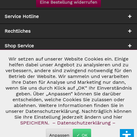
Eine Bestellung widerrufen
Service Hotline
Rechtliches
Shop Service
Wir setzen auf unserer Website Cookies ein. Einige
Aktiv
Notwendig
Zahlung & Versand
helfen dabei unser Angebot zu analysieren und zu
verbessern, andere sind zwingend notwendig für den
Betrieb der Website. Wir sammeln und verarbeiten
Inaktiv
Marketing
Ihre Daten für Analyse und Marketing nur dann,
wenn Sie uns durch Klick auf „OK“ Ihr Einverständnis
geben. Über „Anpassen“ können Sie darüber
Inaktiv
Tracking
entscheiden, welche Cookies Sie zulassen oder
ablehnen. Weitere Informationen finden Sie in
* ALLE PREISE INKL. GESETZL. UMSATZSTEUER ZZGL.
VERSANDKOSTEN
UND GGF. NACHNAHMEGEBÜHREN, WENN NICHT
unserer Datenschutzerklärung. Nachträglich können
Inaktiv
Personalisierung
ANDERS BESCHRIEBEN
Sie Ihre Einstellung jederzeit ändern und hier
© 2026 C&D WEINHANDEL - ALL RIGHTS RESERVED. THEME BY
SPEICHERN.
– Datenschutzerklärung –
THEMEWARE®
Inaktiv
Service
Anpassen
✓ OK