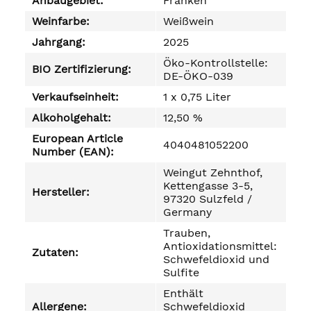
Anbaugebiet:
Franken
Weinfarbe:
Weißwein
Jahrgang:
2025
Öko-Kontrollstelle:
BIO Zertifizierung:
DE-ÖKO-039
Verkaufseinheit:
1 x 0,75 Liter
Alkoholgehalt:
12,50 %
European Article
4040481052200
Number (EAN):
Weingut Zehnthof,
Kettengasse 3-5,
Hersteller:
97320 Sulzfeld /
Germany
Trauben,
Antioxidationsmittel:
Zutaten:
Schwefeldioxid und
Sulfite
Enthält
Allergene:
Schwefeldioxid