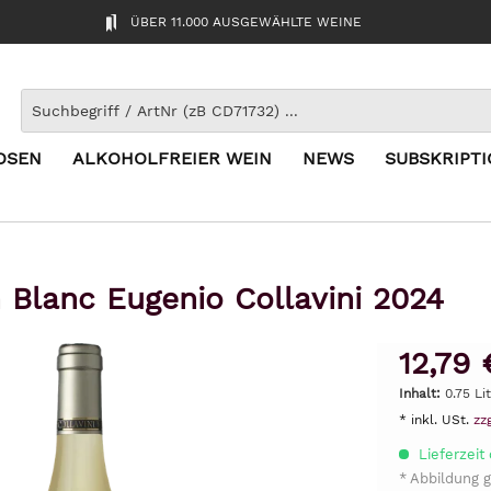
ÜBER 11.000 AUSGEWÄHLTE WEINE
OSEN
ALKOHOLFREIER WEIN
NEWS
SUBSKRIPT
 Blanc Eugenio Collavini 2024
12,79 
Inhalt:
0.75 Li
* inkl. USt.
zz
Lieferzeit
* Abbildung g