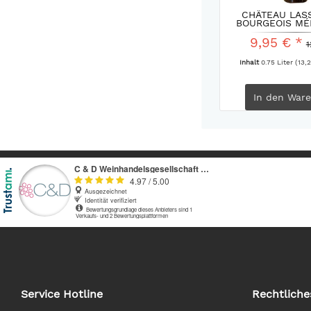
CHÂTEAU LAS
BOURGEOIS MÉ
9,95 € *
1
Inhalt
0.75 Liter
(13,2
In den
Ware
Service Hotline
Rechtliche