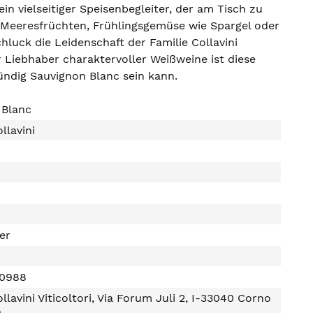
 ein vielseitiger Speisenbegleiter, der am Tisch zu
en Meeresfrüchten, Frühlingsgemüse wie Spargel oder
hluck die Leidenschaft der Familie Collavini
r Liebhaber charaktervoller Weißweine ist diese
ründig Sauvignon Blanc sein kann.
 Blanc
llavini
ter
50988
llavini Viticoltori, Via Forum Juli 2, I-33040 Corno
o