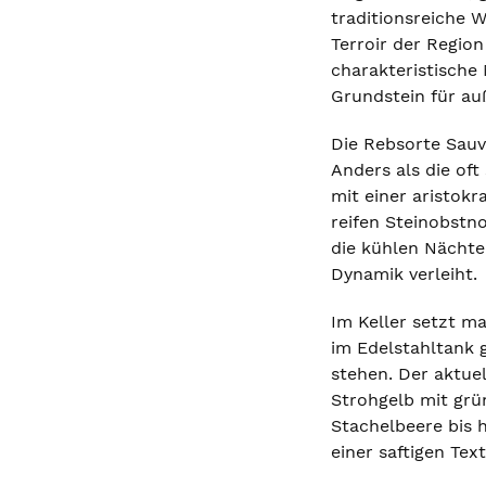
traditionsreiche W
Terroir der Regio
charakteristische 
Grundstein für au
Die Rebsorte Sauv
Anders als die oft
mit einer aristokr
reifen Steinobstn
die kühlen Nächte
Dynamik verleiht.
Im Keller setzt m
im Edelstahltank 
stehen. Der aktue
Strohgelb mit grün
Stachelbeere bis h
einer saftigen Tex