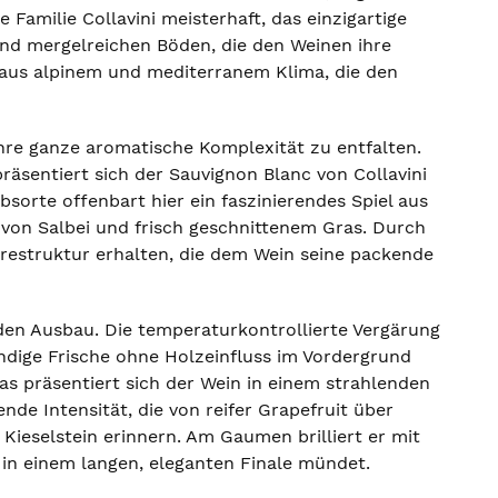
 Familie Collavini meisterhaft, das einzigartige
 und mergelreichen Böden, die den Weinen ihre
ce aus alpinem und mediterranem Klima, die den
ihre ganze aromatische Komplexität zu entfalten.
räsentiert sich der Sauvignon Blanc von Collavini
sorte offenbart hier ein faszinierendes Spiel aus
von Salbei und frisch geschnittenem Gras. Durch
urestruktur erhalten, die dem Wein seine packende
nden Ausbau. Die temperaturkontrollierte Vergärung
endige Frische ohne Holzeinfluss im Vordergrund
as präsentiert sich der Wein in einem strahlenden
de Intensität, die von reifer Grapefruit über
Kieselstein erinnern. Am Gaumen brilliert er mit
d in einem langen, eleganten Finale mündet.