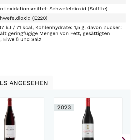
ntioxidationsmittel: Schwefeldioxid (Sulfite)
hwefeldioxid (E220)
97 kJ / 71 kcal, Kohlenhydrate: 1,5 g, davon Zucker:
hält geringfügige Mengen von Fett, gesättigten
, Eiweiß und Salz
LLS ANGESEHEN
2023
2