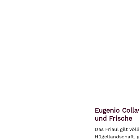
Eugenio Colla
und Frische
Das Friaul gilt vö
Hügellandschaft, 