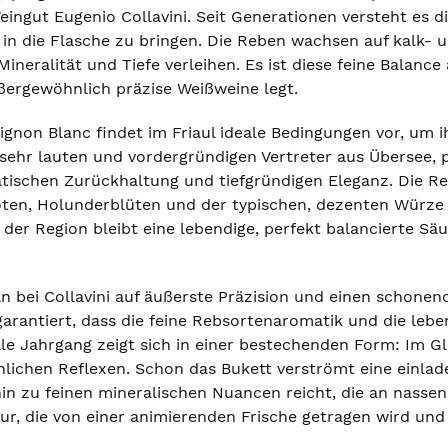
eingut Eugenio Collavini. Seit Generationen versteht es die
n in die Flasche zu bringen. Die Reben wachsen auf kalk-
Mineralität und Tiefe verleihen. Es ist diese feine Balan
ßergewöhnlich präzise Weißweine legt.
ignon Blanc findet im Friaul ideale Bedingungen vor, um 
 sehr lauten und vordergründigen Vertreter aus Übersee, p
atischen Zurückhaltung und tiefgründigen Eleganz. Die Reb
oten, Holunderblüten und der typischen, dezenten Würze 
 der Region bleibt eine lebendige, perfekt balancierte Sä
an bei Collavini auf äußerste Präzision und einen schone
garantiert, dass die feine Rebsortenaromatik und die leb
lle Jahrgang zeigt sich in einer bestechenden Form: Im Gl
lichen Reflexen. Schon das Bukett verströmt eine einladen
in zu feinen mineralischen Nuancen reicht, die an nassen 
tur, die von einer animierenden Frische getragen wird un