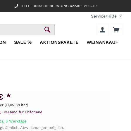
TELEFONISCHE BERATUNG 02236 - 890240
Service/Hilfe
ION
SALE %
AKTIONSPAKETE
WEINANKAUF
€ *
ter (17,05 €/Liter)
gl. Versand für Lieferland
 ca. 5 Werktage
gf. ähnlich, Abweichungen möglich.