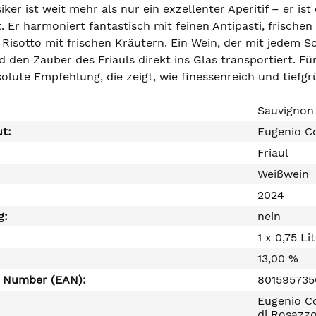
ker ist weit mehr als nur ein exzellenter Aperitif – er ist
. Er harmoniert fantastisch mit feinen Antipasti, frisch
Risotto mit frischen Kräutern. Ein Wein, der mit jedem Sc
den Zauber des Friauls direkt ins Glas transportiert. Fü
olute Empfehlung, die zeigt, wie finessenreich und tiefg
Sauvignon
ut:
Eugenio Co
Friaul
Weißwein
2024
g:
nein
1 x 0,75 Li
13,00 %
e Number (EAN):
80159573
Eugenio Co
di Rosazz