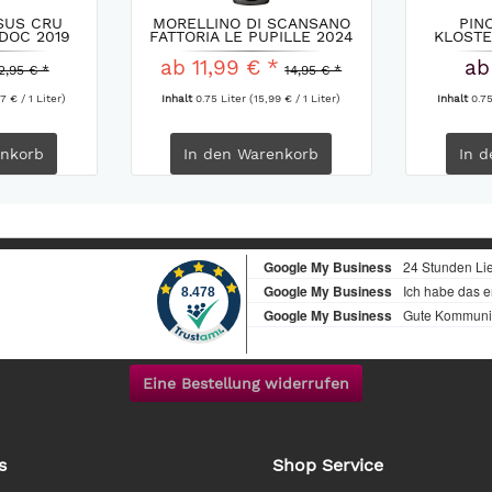
SUS CRU
MORELLINO DI SCANSANO
PIN
DOC 2019
FATTORIA LE PUPILLE 2024
KLOST
ab 11,99 € *
ab
2,95 € *
14,95 € *
7 € / 1 Liter)
Inhalt
0.75 Liter
(15,99 € / 1 Liter)
Inhalt
0.7
nkorb
In den
Warenkorb
In d
Eine Bestellung widerrufen
s
Shop Service