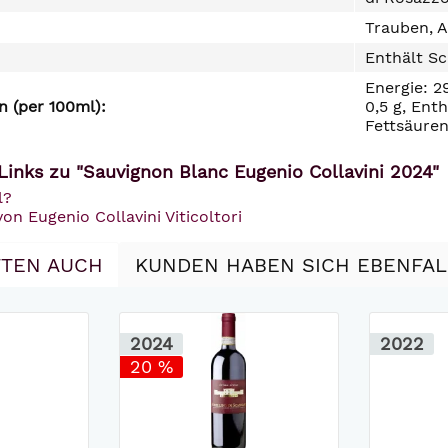
Trauben, A
Enthält Sc
Energie: 2
 (per 100ml):
0,5 g, Ent
Fettsäuren
Links zu "Sauvignon Blanc Eugenio Collavini 2024"
l?
on Eugenio Collavini Viticoltori
TEN AUCH
KUNDEN HABEN SICH EBENFA
2024
2022
20 %