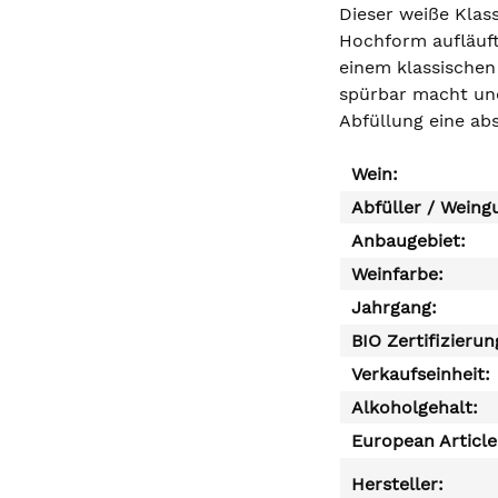
Dieser weiße Klassi
Hochform aufläuft
einem klassischen 
spürbar macht und 
Abfüllung eine abs
Wein:
Abfüller / Weing
Anbaugebiet:
Weinfarbe:
Jahrgang:
BIO Zertifizierun
Verkaufseinheit:
Alkoholgehalt:
European Articl
Hersteller: