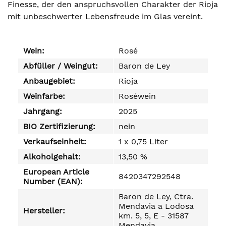
Finesse, der den anspruchsvollen Charakter der Rioja
mit unbeschwerter Lebensfreude im Glas vereint.
Wein:
Rosé
Abfüller / Weingut:
Baron de Ley
Anbaugebiet:
Rioja
Weinfarbe:
Roséwein
Jahrgang:
2025
BIO Zertifizierung:
nein
Verkaufseinheit:
1 x 0,75 Liter
Alkoholgehalt:
13,50 %
European Article
8420347292548
Number (EAN):
Baron de Ley, Ctra.
Mendavia a Lodosa
Hersteller:
km. 5, 5, E - 31587
Mendavia