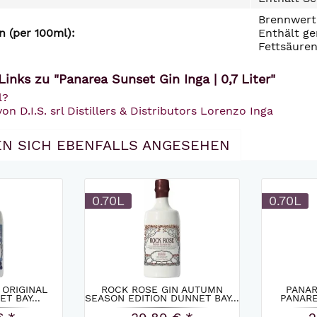
Brennwert 
 (per 100ml):
Enthält ge
Fettsäuren
inks zu "Panarea Sunset Gin Inga | 0,7 Liter"
l?
on D.I.S. srl Distillers & Distributors Lorenzo Inga
N SICH EBENFALLS ANGESEHEN
0.70L
0.70L
 ORIGINAL
ROCK ROSE GIN AUTUMN
PANAR
T BAY...
SEASON EDITION DUNNET BAY...
PANAREA