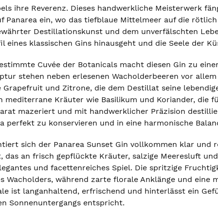
pels ihre Reverenz. Dieses handwerkliche Meisterwerk fä
Panarea ein, wo das tiefblaue Mittelmeer auf die rötlich
währter Destillationskunst und dem unverfälschten Lebens
il eines klassischen Gins hinausgeht und die Seele der Küs
gestimmte Cuvée der Botanicals macht diesen Gin zu einem
tur stehen neben erlesenen Wacholderbeeren vor allem 
 Grapefruit und Zitrone, die dem Destillat seine lebendige
 mediterrane Kräuter wie Basilikum und Koriander, die f
arat mazeriert und mit handwerklicher Präzision destilli
a perfekt zu konservieren und in eine harmonische Balan
ntiert sich der Panarea Sunset Gin vollkommen klar und re
, das an frisch gepflückte Kräuter, salzige Meeresluft un
legantes und facettenreiches Spiel. Die spritzige Fruchti
s Wacholders, während zarte florale Anklänge und eine 
ale ist langanhaltend, erfrischend und hinterlässt ein Ge
hen Sonnenuntergangs entspricht.