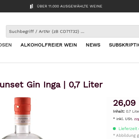
ÜBER 11.000 AUSGEWÄHLTE WEINE
OSEN
ALKOHOLFREIER WEIN
NEWS
SUBSKRIPT
nset Gin Inga | 0,7 Liter
26,09
Inhalt:
0.7 Lit
* inkl. USt.
zz
Lieferzeit 
* Abbildung g