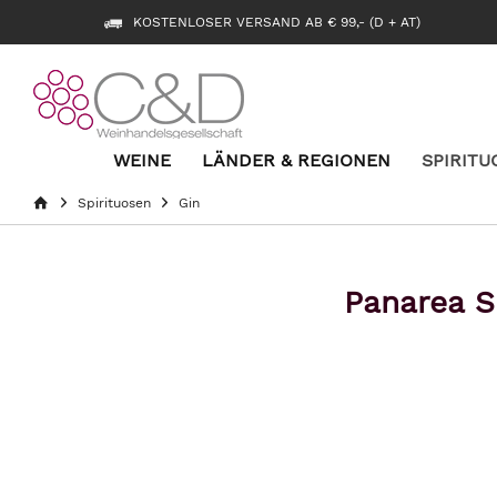
KOSTENLOSER VERSAND AB € 99,- (D + AT)
WEINE
LÄNDER & REGIONEN
SPIRITU
Spirituosen
Gin
Panarea Su