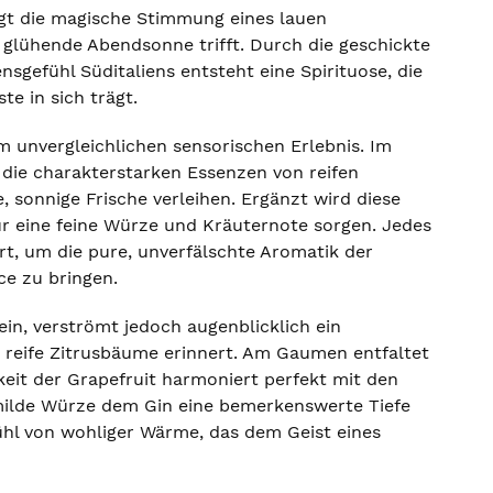
ngt die magische Stimmung eines lauen
 glühende Abendsonne trifft. Durch die geschickte
gefühl Süditaliens entsteht eine Spirituose, die
te in sich trägt.
 unvergleichlichen sensorischen Erlebnis. Im
die charakterstarken Essenzen von reifen
, sonnige Frische verleihen. Ergänzt wird diese
ür eine feine Würze und Kräuternote sorgen. Jedes
ert, um die pure, unverfälschte Aromatik der
ce zu bringen.
in, verströmt jedoch augenblicklich ein
d reife Zitrusbäume erinnert. Am Gaumen entfaltet
gkeit der Grapefruit harmoniert perfekt mit den
milde Würze dem Gin eine bemerkenswerte Tiefe
fühl von wohliger Wärme, das dem Geist eines