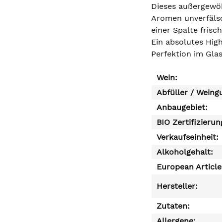
Dieses außergewöh
Aromen unverfälsch
einer Spalte fris
Ein absolutes High
Perfektion im Gla
Wein:
Abfüller / Weing
Anbaugebiet:
BIO Zertifizierun
Verkaufseinheit:
Alkoholgehalt:
European Articl
Hersteller:
Zutaten:
Allergene: