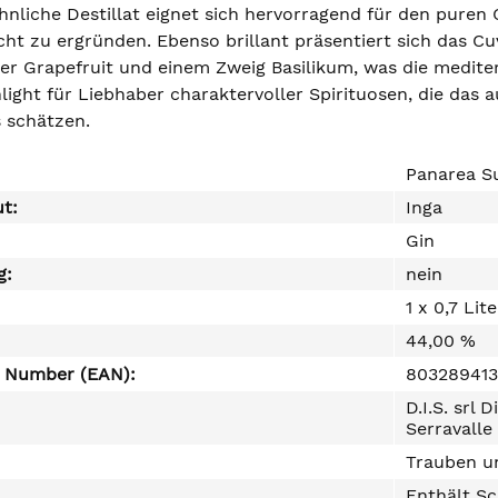
nliche Destillat eignet sich hervorragend für den puren 
t zu ergründen. Ebenso brillant präsentiert sich das Cuv
cher Grapefruit und einem Zweig Basilikum, was die medit
light für Liebhaber charaktervoller Spirituosen, die das 
s schätzen.
Panarea S
ut:
Inga
Gin
g:
nein
1 x 0,7 Lite
44,00 %
e Number (EAN):
803289413
D.I.S. srl 
Serravalle 
Trauben un
Enthält Sc