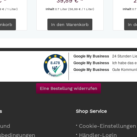
€ *
39,89 € *
2
 € / 1 Liter)
Inhalt
0.7 Liter
(56,99 € / 1 Liter)
Inhalt
0.7
nkorb
In den
Warenkorb
In d
Eine Bestellung widerrufen
s
Shop Service
 und
Cookie-Einstellungen
sbedingungen
Händler-Login