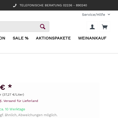
TELEFONISCHE BERATUNG 02236 - 890240
Service/Hilfe
ION
SALE %
AKTIONSPAKETE
WEINANKAUF
 € *
er (37,27 €/Liter)
gl. Versand für Lieferland
ca. 10 Werktage
gf. ähnlich, Abweichungen möglich.