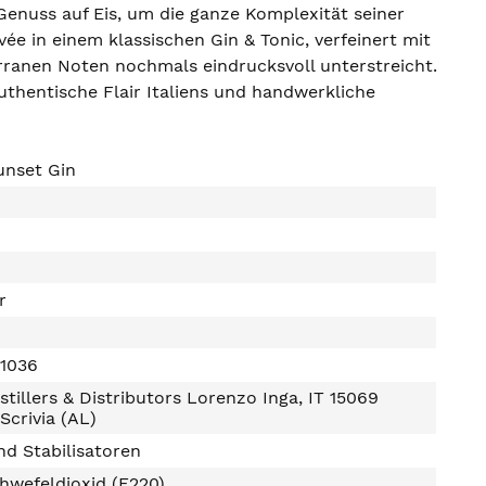
Genuss auf Eis, um die ganze Komplexität seiner
ée in einem klassischen Gin & Tonic, verfeinert mit
erranen Noten nochmals eindrucksvoll unterstreicht.
authentische Flair Italiens und handwerkliche
unset Gin
r
1036
Distillers & Distributors Lorenzo Inga, IT 15069
Scrivia (AL)
d Stabilisatoren
hwefeldioxid (E220)