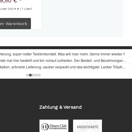
9,50 € *
 Liter
(42,14 € / 1 Liter)
en
Warenkorb
Zahlung & Versand