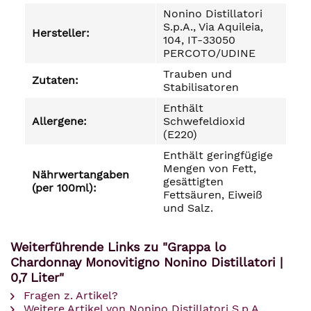
Nonino Distillatori
S.p.A., Via Aquileia,
Hersteller:
104, IT-33050
PERCOTO/UDINE
Trauben und
Zutaten:
Stabilisatoren
Enthält
Allergene:
Schwefeldioxid
(E220)
Enthält geringfügige
Mengen von Fett,
Nährwertangaben
gesättigten
(per 100ml):
Fettsäuren, Eiweiß
und Salz.
Weiterführende Links zu "Grappa lo
Chardonnay Monovitigno Nonino Distillatori |
0,7 Liter"
Fragen z. Artikel?
Weitere Artikel von Nonino Distillatori S.p.A.