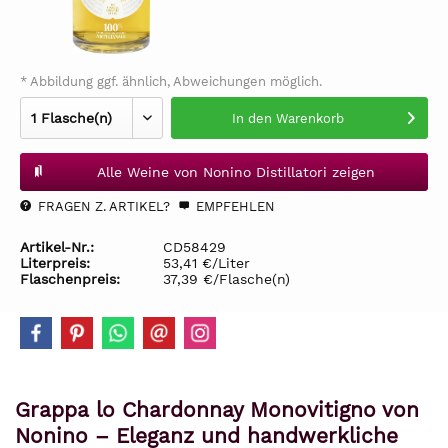
* Abbildung ggf. ähnlich, Abweichungen möglich.
In den
Warenkorb
Alle Weine von Nonino Distillatori zeigen
FRAGEN Z. ARTIKEL?
EMPFEHLEN
Artikel-Nr.:
CD58429
Literpreis:
53,41 €/Liter
Flaschenpreis:
37,39 €/Flasche(n)
Grappa lo Chardonnay Monovitigno von
Nonino – Eleganz und handwerkliche