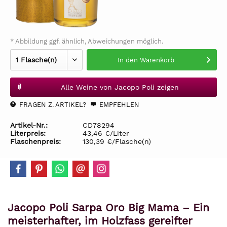
* Abbildung ggf. ähnlich, Abweichungen möglich.
In den
Warenkorb
Alle Weine von Jacopo Poli zeigen
FRAGEN Z. ARTIKEL?
EMPFEHLEN
Artikel-Nr.:
CD78294
Literpreis:
43,46 €/Liter
Flaschenpreis:
130,39 €/Flasche(n)
Jacopo Poli Sarpa Oro Big Mama – Ein
meisterhafter, im Holzfass gereifter