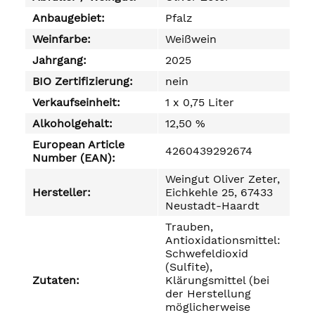
Anbaugebiet:
Pfalz
Weinfarbe:
Weißwein
Jahrgang:
2025
BIO Zertifizierung:
nein
Verkaufseinheit:
1 x 0,75 Liter
Alkoholgehalt:
12,50 %
European Article
4260439292674
Number (EAN):
Weingut Oliver Zeter,
Hersteller:
Eichkehle 25, 67433
Neustadt-Haardt
Trauben,
Antioxidationsmittel:
Schwefeldioxid
(Sulfite),
Zutaten:
Klärungsmittel (bei
der Herstellung
möglicherweise