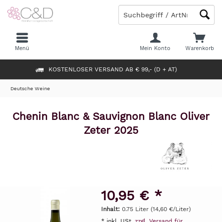
Menü
Mein Konto
Warenkorb
KOSTENLOSER VERSAND AB € 99,- (D + AT)
Deutsche Weine
Chenin Blanc & Sauvignon Blanc Oliver
Zeter 2025
10,95 € *
Inhalt:
0.75 Liter (14,60 €/Liter)
* inkl. USt.
zzgl. Versand für