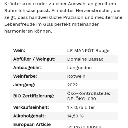
Kräuterkruste oder zu einer Auswahl an gereiftem
Rohmilchkäse passt. Ein echter Herzensbrecher, der
zeigt, dass handwerkliche Präzision und mediterrane
Lebensfreude im Glas perfekt miteinander
harmonieren können.
Wein:
LE MANPÒT Rouge
Abfüller / Weingut:
Domaine Bassac
Anbaugebiet:
Languedoc
Weinfarbe:
Rotwein
Jahrgang:
2022
Öko-Kontrollstelle:
BIO Zertifizierung:
DE-ÖKO-039
Verkaufseinheit:
1 x 0,75 Liter
Alkoholgehalt:
14,50 %
European Article
3537670000919