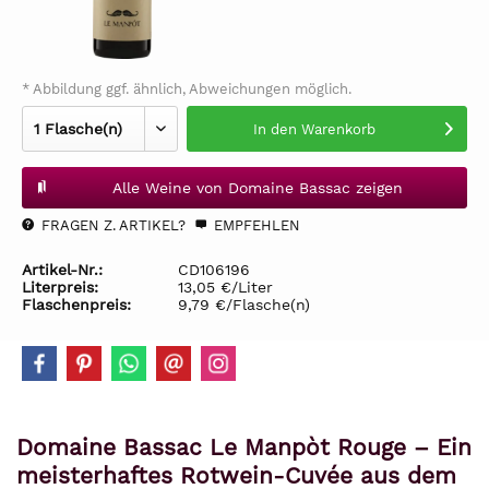
* Abbildung ggf. ähnlich, Abweichungen möglich.
In den
Warenkorb
Alle Weine von Domaine Bassac zeigen
FRAGEN Z. ARTIKEL?
EMPFEHLEN
Artikel-Nr.:
CD106196
Literpreis:
13,05 €/Liter
Flaschenpreis:
9,79 €/Flasche(n)
Domaine Bassac Le Manpòt Rouge – Ein
meisterhaftes Rotwein-Cuvée aus dem