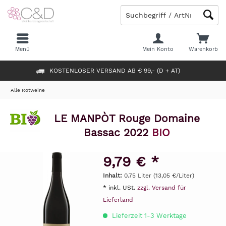
Menü
Mein Konto
Warenkorb
KOSTENLOSER VERSAND AB € 99,- (D + AT)
Alle Rotweine
LE MANPÒT Rouge Domaine
Bassac 2022
BIO
9,79 € *
Inhalt:
0.75 Liter (13,05 €/Liter)
* inkl. USt.
zzgl. Versand für
Lieferland
Lieferzeit 1-3 Werktage