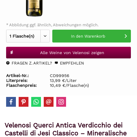
* Abbildung ggf. ähnlich, Abweichungen möglich.
In den
Warenkorb
Alle Weine von Velenosi zeigen
FRAGEN Z. ARTIKEL?
EMPFEHLEN
Artikel-Nr.:
CD99956
Literpreis:
13,99 €/Liter
Flaschenpreis:
10,49 €/Flasche(n)
Velenosi Querci Antica Verdicchio dei
Castelli di Jesi Classico – Mineralische