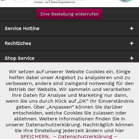
Eine Bestellung widerrufen
Service Hotline
Rechtliches
Shop Service
Wir setzen auf unserer Website Cookies ein. Einige
Aktiv
Notwendig
Zahlung & Versand
helfen dabei unser Angebot zu analysieren und zu
verbessern, andere sind zwingend notwendig für den
Betrieb der Website. Wir sammeln und verarbeiten
Inaktiv
Marketing
Ihre Daten für Analyse und Marketing nur dann,
wenn Sie uns durch Klick auf „OK“ Ihr Einverständnis
geben. Über „Anpassen“ können Sie darüber
Inaktiv
Tracking
entscheiden, welche Cookies Sie zulassen oder
ablehnen. Weitere Informationen finden Sie in
* ALLE PREISE INKL. GESETZL. UMSATZSTEUER ZZGL.
VERSANDKOSTEN
UND GGF. NACHNAHMEGEBÜHREN, WENN NICHT
unserer Datenschutzerklärung. Nachträglich können
Inaktiv
Personalisierung
ANDERS BESCHRIEBEN
Sie Ihre Einstellung jederzeit ändern und hier
© 2026 C&D WEINHANDEL - ALL RIGHTS RESERVED. THEME BY
SPEICHERN.
– Datenschutzerklärung –