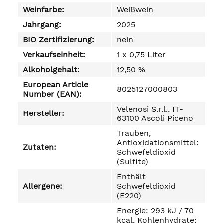
Weinfarbe:
Weißwein
Jahrgang:
2025
BIO Zertifizierung:
nein
Verkaufseinheit:
1 x 0,75 Liter
Alkoholgehalt:
12,50 %
European Article
8025127000803
Number (EAN):
Velenosi S.r.l., IT-
Hersteller:
63100 Ascoli Piceno
Trauben,
Antioxidationsmittel:
Zutaten:
Schwefeldioxid
(Sulfite)
Enthält
Allergene:
Schwefeldioxid
(E220)
Energie: 293 kJ / 70
kcal, Kohlenhydrate: