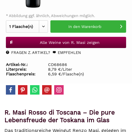
* Abbildung ggf. ähnlich, Abweichungen möglich.
In den
Warenkorb
Alle Weine von R. Masi zeigen
FRAGEN Z. ARTIKEL?
EMPFEHLEN
Artikel-Nr.:
CD68686
Literpreis:
8,79 €/Liter
Flaschenpreis:
6,59 €/Flasche(n)
R. Masi Rosso di Toscana – Die pure
Lebensfreude der Toskana im Glas
Das traditionsreiche Weingut Renzo Masi, gelegen im