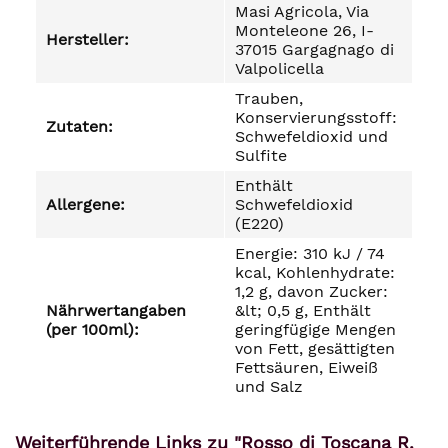
Masi Agricola, Via
Monteleone 26, I-
Hersteller:
37015 Gargagnago di
Valpolicella
Trauben,
Konservierungsstoff:
Zutaten:
Schwefeldioxid und
Sulfite
Enthält
Allergene:
Schwefeldioxid
(E220)
Energie: 310 kJ / 74
kcal, Kohlenhydrate:
1,2 g, davon Zucker:
Nährwertangaben
&lt; 0,5 g, Enthält
(per 100ml):
geringfügige Mengen
von Fett, gesättigten
Fettsäuren, Eiweiß
und Salz
Weiterführende Links zu "Rosso di Toscana R.