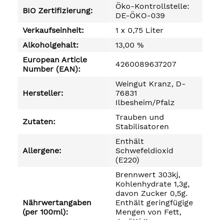
Öko-Kontrollstelle:
BIO Zertifizierung:
DE-ÖKO-039
Verkaufseinheit:
1 x 0,75 Liter
Alkoholgehalt:
13,00 %
European Article
4260089637207
Number (EAN):
Weingut Kranz, D-
Hersteller:
76831
Ilbesheim/Pfalz
Trauben und
Zutaten:
Stabilisatoren
Enthält
Allergene:
Schwefeldioxid
(E220)
Brennwert 303kj,
Kohlenhydrate 1,3g,
davon Zucker 0,5g.
Nährwertangaben
Enthält geringfügige
(per 100ml):
Mengen von Fett,