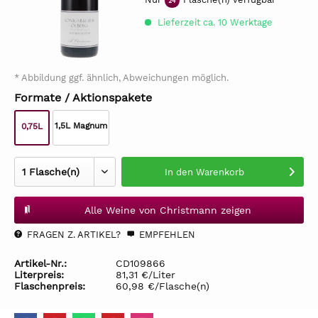
24
Lieferzeit ca. 10 Werktage
* Abbildung ggf. ähnlich, Abweichungen möglich.
Formate / Aktionspakete
1,5L Magnum
0,75L
In den
Warenkorb
Alle Weine von Christmann zeigen
FRAGEN Z. ARTIKEL?
EMPFEHLEN
Artikel-Nr.:
CD109866
Literpreis:
81,31 €/Liter
Flaschenpreis:
60,98 €/Flasche(n)