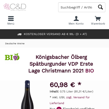
Menü
Mein Konto
Warenkorb
KOSTENLOSER VERSAND AB € 99,- (D + AT)
Deutsche Weine
Königsbacher Ölberg
Spätburgunder VDP Erste
Lage Christmann 2021
BIO
60,98 € *
Inhalt:
0.75 Liter (81,31 €/Liter)
* inkl. USt.
zzgl. Versand für
Lieferland
Nur
Flasche(n) verfügbar