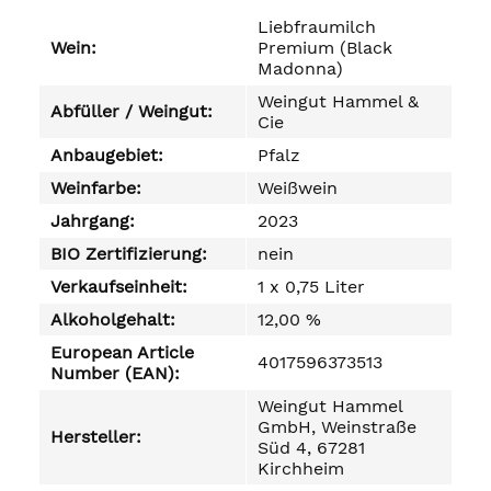
Liebfraumilch
Wein:
Premium (Black
Madonna)
Weingut Hammel &
Abfüller / Weingut:
Cie
Anbaugebiet:
Pfalz
Weinfarbe:
Weißwein
Jahrgang:
2023
BIO Zertifizierung:
nein
Verkaufseinheit:
1 x 0,75 Liter
Alkoholgehalt:
12,00 %
European Article
4017596373513
Number (EAN):
Weingut Hammel
GmbH, Weinstraße
Hersteller:
Süd 4, 67281
Kirchheim