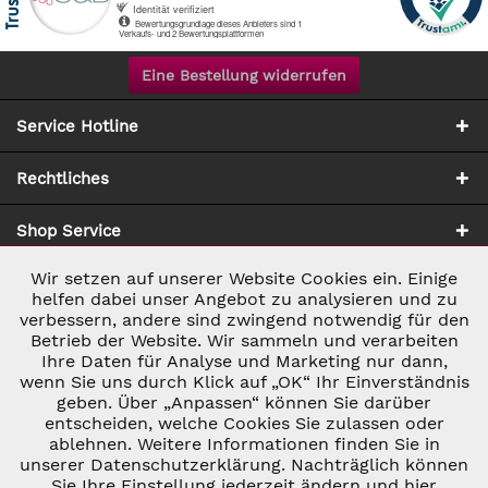
Eine Bestellung widerrufen
Service Hotline
Rechtliches
Shop Service
Wir setzen auf unserer Website Cookies ein. Einige
Aktiv
Notwendig
Zahlung & Versand
helfen dabei unser Angebot zu analysieren und zu
verbessern, andere sind zwingend notwendig für den
Betrieb der Website. Wir sammeln und verarbeiten
Inaktiv
Marketing
Ihre Daten für Analyse und Marketing nur dann,
wenn Sie uns durch Klick auf „OK“ Ihr Einverständnis
geben. Über „Anpassen“ können Sie darüber
Inaktiv
Tracking
entscheiden, welche Cookies Sie zulassen oder
* ALLE PREISE INKL. GESETZL. UMSATZSTEUER ZZGL.
ablehnen. Weitere Informationen finden Sie in
VERSANDKOSTEN
UND GGF. NACHNAHMEGEBÜHREN, WENN NICHT
unserer Datenschutzerklärung. Nachträglich können
Inaktiv
ANDERS BESCHRIEBEN
Personalisierung
Sie Ihre Einstellung jederzeit ändern und hier