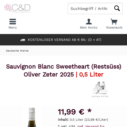
Menü
Mein Konto
Warenkorb
KOSTENLOSER VERSAND AB € 99,- (D + AT)
Deutsche Weine
Sauvignon Blanc Sweetheart (Restsüss)
Oliver Zeter 2025
| 0,5 Liter
11,99 € *
Inhalt:
0.5 Liter (23,98 €/Liter)
* inkl. USt.
zzgl. Versand für