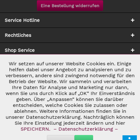
Eine Bestellung widerrufen
Service Hotline
Rechtliches
Shop Service
Wir setzen auf unserer Website Cookies ein. Einige
Aktiv
Notwendig
Zahlung & Versand
helfen dabei unser Angebot zu analysieren und zu
verbessern, andere sind zwingend notwendig für den
Betrieb der Website. Wir sammeln und verarbeiten
Inaktiv
Marketing
Ihre Daten für Analyse und Marketing nur dann,
wenn Sie uns durch Klick auf „OK“ Ihr Einverständnis
geben. Über „Anpassen“ können Sie darüber
Inaktiv
Tracking
entscheiden, welche Cookies Sie zulassen oder
ablehnen. Weitere Informationen finden Sie in
* ALLE PREISE INKL. GESETZL. UMSATZSTEUER ZZGL.
VERSANDKOSTEN
UND GGF. NACHNAHMEGEBÜHREN, WENN NICHT
unserer Datenschutzerklärung. Nachträglich können
Inaktiv
Personalisierung
ANDERS BESCHRIEBEN
Sie Ihre Einstellung jederzeit ändern und hier
© 2026 C&D WEINHANDEL - ALL RIGHTS RESERVED. THEME BY
SPEICHERN.
– Datenschutzerklärung –
THEMEWARE®
Inaktiv