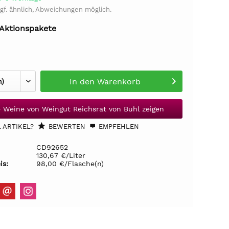
gf. ähnlich, Abweichungen möglich.
 Aktionspakete
In den
Warenkorb
e Weine von Weingut Reichsrat von Buhl zeigen
 ARTIKEL?
BEWERTEN
EMPFEHLEN
CD92652
130,67 €/Liter
is:
98,00 €/Flasche(n)