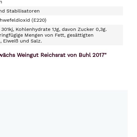
m
d Stabilisatoren
hwefeldioxid (E220)
301kj, Kohlenhydrate 1,1g, davon Zucker 0,3g.
ringfügige Mengen von Fett, gesättigten
, Eiweiß und Salz.
ewächs Weingut Reichsrat von Buhl 2017"