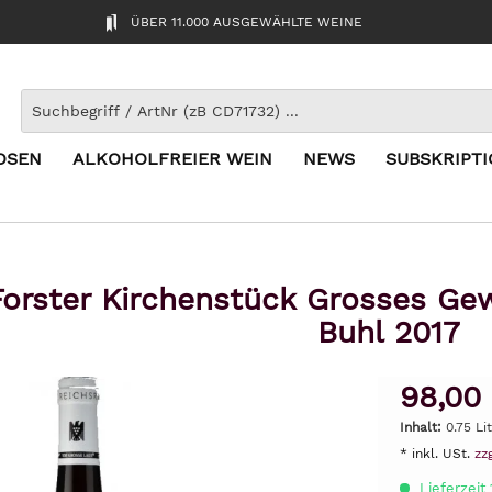
ÜBER 11.000 AUSGEWÄHLTE WEINE
OSEN
ALKOHOLFREIER WEIN
NEWS
SUBSKRIPT
 Forster Kirchenstück Grosses Ge
Buhl 2017
98,00
Inhalt:
0.75 Li
* inkl. USt.
zz
Lieferzeit