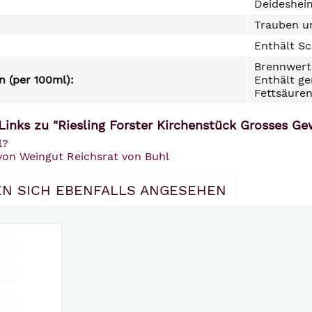
Deideshei
Trauben un
Enthält Sc
Brennwert 
 (per 100ml):
Enthält ge
Fettsäuren
Links zu "Riesling Forster Kirchenstück Grosses G
l?
 von Weingut Reichsrat von Buhl
N SICH EBENFALLS ANGESEHEN