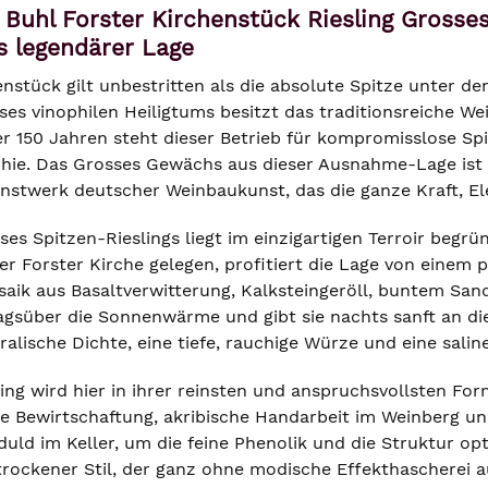
 Buhl Forster Kirchenstück Riesling Gross
s legendärer Lage
enstück gilt unbestritten als die absolute Spitze unter 
eses vinophilen Heiligtums besitzt das traditionsreiche W
er 150 Jahren steht dieser Betrieb für kompromisslose Spi
hie. Das Grosses Gewächs aus dieser Ausnahme-Lage ist 
twerk deutscher Weinbaukunst, das die ganze Kraft, Elega
es Spitzen-Rieslings liegt im einzigartigen Terroir begrü
r Forster Kirche gelegen, profitiert die Lage von einem p
saik aus Basaltverwitterung, Kalksteingeröll, buntem Sa
agsüber die Sonnenwärme und gibt sie nachts sanft an die
alische Dichte, eine tiefe, rauchige Würze und eine salin
ing wird hier in ihrer reinsten und anspruchsvollsten Form
e Bewirtschaftung, akribische Handarbeit im Weinberg un
eduld im Keller, um die feine Phenolik und die Struktur op
trockener Stil, der ganz ohne modische Effekthascherei