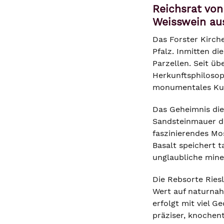
Reichsrat von
Weisswein au
Das Forster Kirch
Pfalz. Inmitten di
Parzellen. Seit üb
Herkunftsphilosop
monumentales Kuns
Das Geheimnis dies
Sandsteinmauer de
faszinierendes Mo
Basalt speichert t
unglaubliche miner
Die Rebsorte Riesl
Wert auf naturnah
erfolgt mit viel G
präziser, knochen