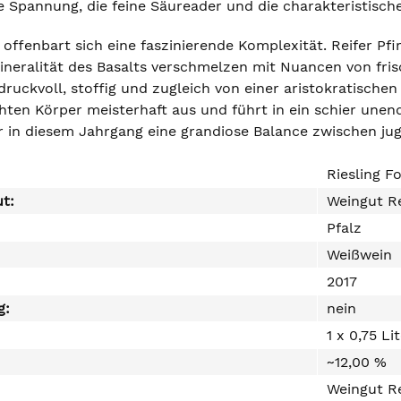
e Spannung, die feine Säureader und die charakteristisch
offenbart sich eine faszinierende Komplexität. Reifer Pfir
Mineralität des Basalts verschmelzen mit Nuancen von fri
uckvoll, stoffig und zugleich von einer aristokratischen 
hten Körper meisterhaft aus und führt in ein schier unen
r in diesem Jahrgang eine grandiose Balance zwischen juge
Riesling F
ut:
Weingut Re
Pfalz
Weißwein
2017
g:
nein
1 x 0,75 Li
~12,00 %
Weingut Re