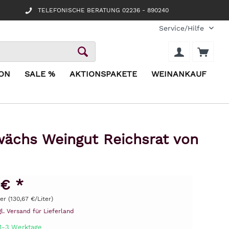
TELEFONISCHE BERATUNG 02236 - 890240
Service/Hilfe
ION
SALE %
AKTIONSPAKETE
WEINANKAUF
wächs Weingut Reichsrat von
 € *
ter (130,67 €/Liter)
gl. Versand für Lieferland
 1-3 Werktage