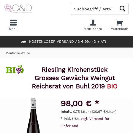
Menü
Mein Konto
Warenkorb
KOSTENLOSER VERSAND AB € 99,- (D + AT)
Deutsche Weine
Riesling Kirchenstück
Grosses Gewächs Weingut
Reichsrat von Buhl 2019
BIO
98,00 € *
Inhalt:
0.75 Liter (130,67 €/Liter)
* inkl. USt.
zzgl. Versand für
Lieferland