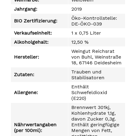
Jahrgang:
2019
Öko-Kontrollstelle:
BIO Zertifizierung:
DE-ÖKO-039
Verkaufseinheit:
1 x 0,75 Liter
Alkoholgehalt:
12,50 %
Weingut Reichsrat
Hersteller:
von Buhl, Weinstraße
18, 67146 Deidesheim
Trauben und
Zutaten:
Stabilisatoren
Enthält
Allergene:
Schwefeldioxid
(E220)
Brennwert 301kj,
Kohlenhydrate 1,1g,
davon Zucker 0,3g.
Nährwertangaben
Enthält geringfügige
(per 100ml):
Mengen von Fett,