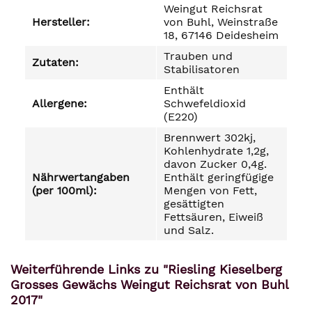
Weingut Reichsrat
Hersteller:
von Buhl, Weinstraße
18, 67146 Deidesheim
Trauben und
Zutaten:
Stabilisatoren
Enthält
Allergene:
Schwefeldioxid
(E220)
Brennwert 302kj,
Kohlenhydrate 1,2g,
davon Zucker 0,4g.
Nährwertangaben
Enthält geringfügige
(per 100ml):
Mengen von Fett,
gesättigten
Fettsäuren, Eiweiß
und Salz.
Weiterführende Links zu "Riesling Kieselberg
Grosses Gewächs Weingut Reichsrat von Buhl
2017"