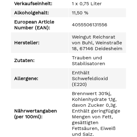
Verkaufseinheit:
1 x 0,75 Liter
Alkoholgehalt:
11,50 %
European Article
4055506131556
Number (EAN):
Weingut Reichsrat
Hersteller:
von Buhl, Weinstraße
18, 67146 Deidesheim
Trauben und
Zutaten:
Stabilisatoren
Enthält
Allergene:
Schwefeldioxid
(E220)
Brennwert 301kj,
Kohlenhydrate 1,1g,
davon Zucker 0,3g.
Nährwertangaben
Enthält geringfügige
(per 100ml):
Mengen von Fett,
gesättigten
Fettsäuren, Eiweiß
und Salz.