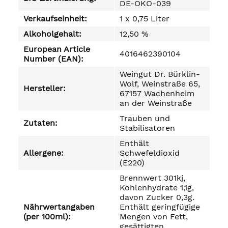
DE-ÖKO-039
Verkaufseinheit:
1 x 0,75 Liter
Alkoholgehalt:
12,50 %
European Article
4016462390104
Number (EAN):
Weingut Dr. Bürklin-
Wolf, Weinstraße 65,
Hersteller:
67157 Wachenheim
an der Weinstraße
Trauben und
Zutaten:
Stabilisatoren
Enthält
Allergene:
Schwefeldioxid
(E220)
Brennwert 301kj,
Kohlenhydrate 1,1g,
davon Zucker 0,3g.
Nährwertangaben
Enthält geringfügige
(per 100ml):
Mengen von Fett,
gesättigten