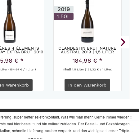
2019
2
1.50L
B
ÈRES 4 ÉLÉMENTS
CLANDESTIN BRUT NATURE
OL
Y EXTRA BRUT 2019
AUSTRAL 2019 | 1,5 LITER
15,98 € *
184,98 € *
 Liter
(154,64 € / 1 Liter)
Inhalt
1.5 Liter
(123,32 € / 1 Liter)
en
Warenkorb
In den
Warenkorb