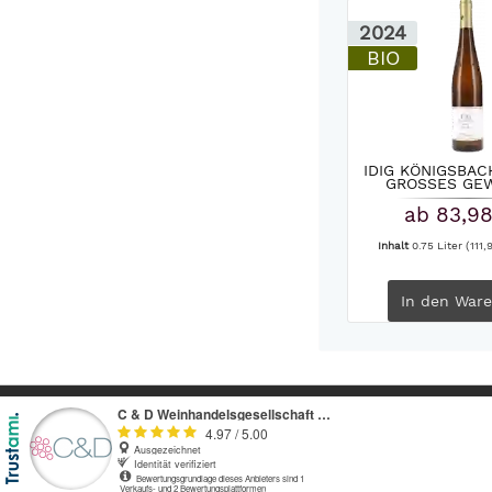
2024
BIO
IDIG KÖNIGSBAC
GROSSES GEW
ab 83,98
Inhalt
0.75 Liter
(111,
In den
Ware