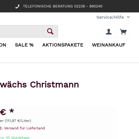
TELEFONISCHE BERATUNG 02236 - 890240
Service/Hilfe
ION
SALE %
AKTIONSPAKETE
WEINANKAUF
Gewächs Christmann
 € *
er (111,97 €/Liter)
gl. Versand für Lieferland
ca. 10 Werktage