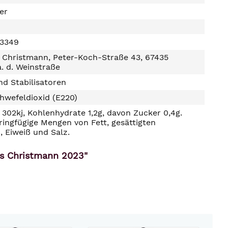
ter
03349
 Christmann, Peter-Koch-Straße 43, 67435
. d. Weinstraße
d Stabilisatoren
hwefeldioxid (E220)
302kj, Kohlenhydrate 1,2g, davon Zucker 0,4g.
ringfügige Mengen von Fett, gesättigten
, Eiweiß und Salz.
hs Christmann 2023"