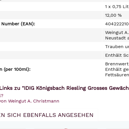
1 x 0,75 Li
12,00 %
e Number (EAN):
40422221
Weingut A.
Neustadt a
Trauben un
Enthält Sc
Brennwert 
 (per 100ml):
Enthält ge
Fettsäuren
Links zu "IDIG Königsbach Riesling Grosses Gewäc
l?
 von Weingut A. Christmann
N SICH EBENFALLS ANGESEHEN