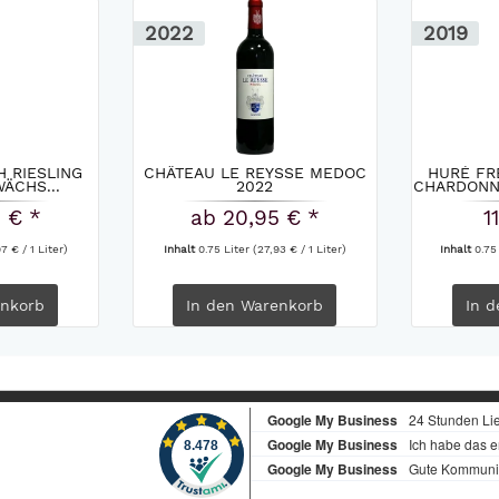
2022
2019
H RIESLING
CHÂTEAU LE REYSSE MEDOC
HURÉ FR
ÄCHS...
2022
CHARDONNA
 € *
ab 20,95 € *
1
97 € / 1 Liter)
Inhalt
0.75 Liter
(27,93 € / 1 Liter)
Inhalt
0.75
nkorb
In den
Warenkorb
In d