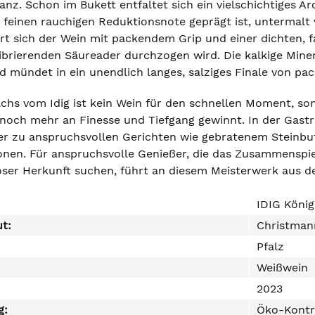
z. Schon im Bukett entfaltet sich ein vielschichtiges Ar
 feinen rauchigen Reduktionsnote geprägt ist, untermalt
t sich der Wein mit packendem Grip und einer dichten, fa
ibrierenden Säureader durchzogen wird. Die kalkige Minera
d mündet in ein unendlich langes, salziges Finale von pa
hs vom Idig ist kein Wein für den schnellen Moment, son
 noch mehr an Finesse und Tiefgang gewinnt. In der Gastr
er zu anspruchsvollen Gerichten wie gebratenem Steinbutt
onen. Für anspruchsvolle Genießer, die das Zusammenspiel 
er Herkunft suchen, führt an diesem Meisterwerk aus der
IDIG Köni
ut:
Christman
Pfalz
Weißwein
2023
g:
Öko-Kontr