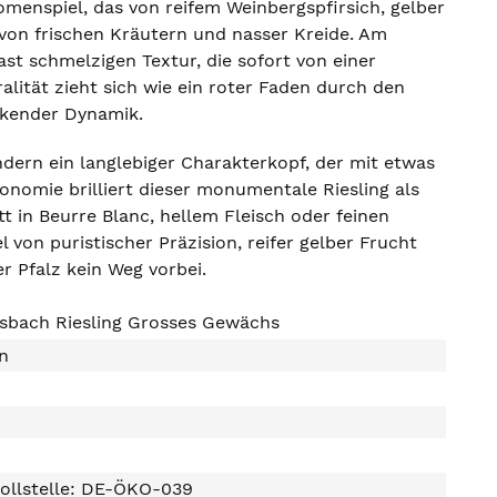
omenspiel, das von reifem Weinbergspfirsich, gelber
 von frischen Kräutern und nasser Kreide. Am
st schmelzigen Textur, die sofort von einer
lität zieht sich wie ein roter Faden durch den
ckender Dynamik.
dern ein langlebiger Charakterkopf, der mit etwas
onomie brilliert dieser monumentale Riesling als
 in Beurre Blanc, hellem Fleisch oder feinen
von puristischer Präzision, reifer gelber Frucht
 Pfalz kein Weg vorbei.
gsbach Riesling Grosses Gewächs
n
ollstelle: DE-ÖKO-039