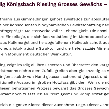
dig Königsbach Riesling Grosses Gewächs –
tmann aus Gimmeldingen gehört zweifellos zur absoluten
einer konsequenten biodynamischen Bewirtschaftung nac
ftsgeprägte Meisterwerke voller Lebendigkeit. Die absol
äre Einzellage, die sich fast vollständig im Monopolbesitz
us Kalkmergel und herabgefallenem Kalksteinschutt aus. Es
iche, aristokratische Struktur und die tiefe, salzige Mine
ich ein Monument deutscher Weinkultur.
ing zeigt im Idig all ihre Facetten und übersetzt den karg
istmanns nichts dem Zufall, greifen aber gleichzeitig so
ngen selektiv von Hand gelesen, schonend gepresst und 
ditionelle Ausbau im großen Holzfass gibt dem Wein die n
diesen behutsamen Prozess bewahrt das Grosses Gewächs e
ntakt noch zusätzlich an Cremigkeit und Komplexität ge
 sich die ganze Klasse dieser Ausnahme-Lage. Dieser Jahr