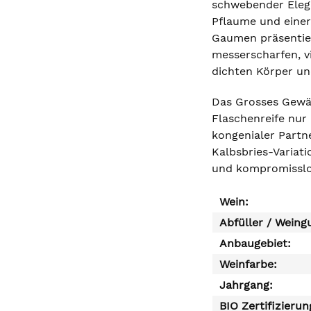
schwebender Elegan
Pflaume und einer
Gaumen präsentier
messerscharfen, v
dichten Körper un
Das Grosses Gewäc
Flaschenreife nur
kongenialer Partn
Kalbsbries-Variati
und kompromisslos
Wein:
Abfüller / Weing
Anbaugebiet:
Weinfarbe:
Jahrgang:
BIO Zertifizierun