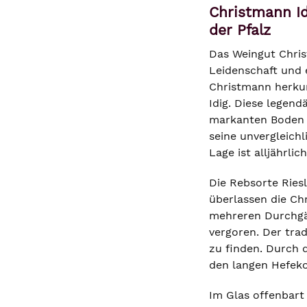
Christmann I
der Pfalz
Das Weingut Chris
Leidenschaft und 
Christmann herkun
Idig. Diese legend
markanten Boden a
seine unvergleichl
Lage ist alljährl
Die Rebsorte Riesl
überlassen die Chr
mehreren Durchgä
vergoren. Der tra
zu finden. Durch 
den langen Hefeko
Im Glas offenbart