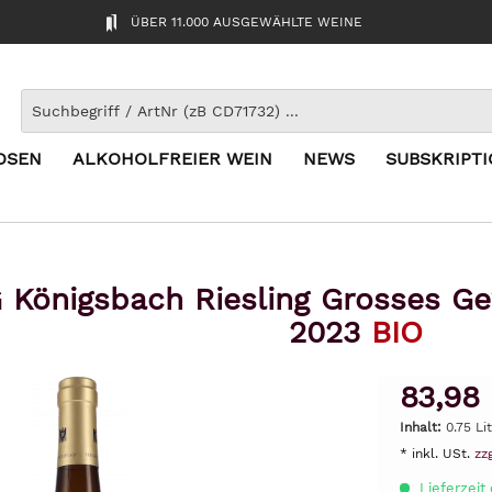
ÜBER 11.000 AUSGEWÄHLTE WEINE
OSEN
ALKOHOLFREIER WEIN
NEWS
SUBSKRIPT
G Königsbach Riesling Grosses 
2023
BIO
83,98
Inhalt:
0.75 Lit
* inkl. USt.
zz
Lieferzeit 