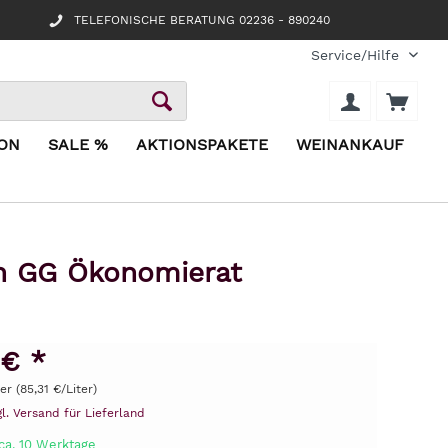
TELEFONISCHE BERATUNG 02236 - 890240
Service/Hilfe
ION
SALE %
AKTIONSPAKETE
WEINANKAUF
n GG Ökonomierat
 € *
ter (85,31 €/Liter)
gl. Versand für Lieferland
ca. 10 Werktage