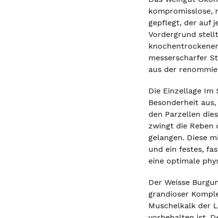
kompromisslose, n
gepflegt, der auf
Vordergrund stell
knochentrockenen 
messerscharfer St
aus der renommier
Die Einzellage Im
Besonderheit aus, 
den Parzellen die
zwingt die Reben 
gelangen. Diese m
und ein festes, f
eine optimale phys
Der Weisse Burgun
grandioser Komplex
Muschelkalk der L
vorbehalten ist. 