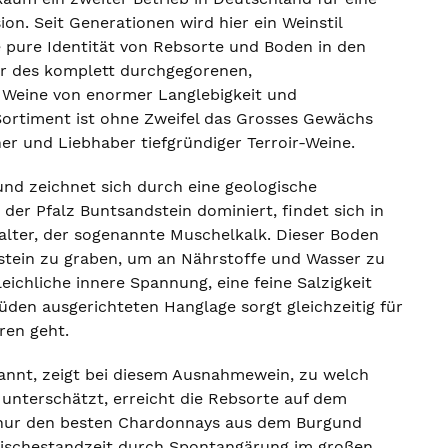
n. Seit Generationen wird hier ein Weinstil
e pure Identität von Rebsorte und Boden in den
er des komplett durchgegorenen,
, Weine von enormer Langlebigkeit und
Sortiment ist ohne Zweifel das Grosses Gewächs
r und Liebhaber tiefgründiger Terroir-Weine.
und zeichnet sich durch eine geologische
n der Pfalz Buntsandstein dominiert, findet sich in
talter, der sogenannte Muschelkalk. Dieser Boden
estein zu graben, um an Nährstoffe und Wasser zu
ichliche innere Spannung, eine feine Salzigkeit
üden ausgerichteten Hanglage sorgt gleichzeitig für
ren geht.
kannt, zeigt bei diesem Ausnahmewein, zu welch
r unterschätzt, erreicht die Rebsorte auf dem
t nur den besten Chardonnays aus dem Burgund
Maischestandzeit durch Spontangärung im großen