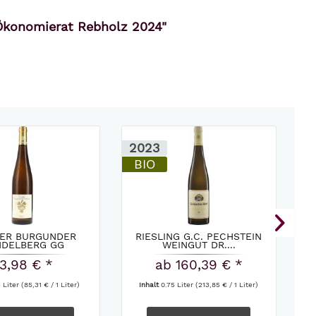
Ökonomierat Rebholz 2024"
2023
2
BIO
ER BURGUNDER
RIESLING G.C. PECHSTEIN
H
DELBERG GG
WEINGUT DR....
CH
NOMIERAT...
3,98 € *
ab 160,39 € *
5 Liter
(85,31 € / 1 Liter)
Inhalt
0.75 Liter
(213,85 € / 1 Liter)