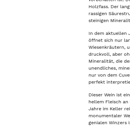
Holzfass. Der lang
rassigen Säurestru
steinigen Minerali
In dem aktuellen 
öffnet sich nur l
Wiesenkräutern, u
druckvoll, aber oh
Mineralität, die 
unendliches, miner
nur von dem Cuvee
perfekt interpreti
Dieser Wein ist e
hellem Fleisch an
Jahre im Keller r
monumentaler Weis
genialen Winzers 