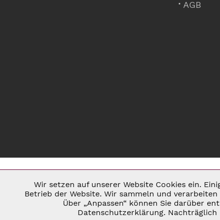
AGB
Wir setzen auf unserer Website Cookies ein. Ein
Notwendig
Betrieb der Website. Wir sammeln und verarbeiten 
Über „Anpassen“ können Sie darüber ents
* ALLE PREISE INKL. GESETZL. U
Datenschutzerklärung. Nachträglich 
Marketing
©