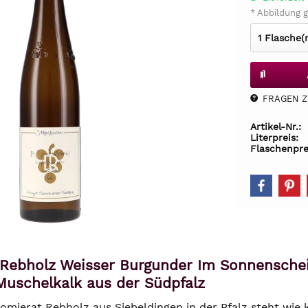
* Abbildung g
FRAGEN Z.
Artikel-Nr.:
Literpreis:
Flaschenpre
Rebholz Weisser Burgunder Im Sonnenschei
Muschelkalk aus der Südpfalz
mierat Rebholz aus Siebeldingen in der Pfalz steht wie k