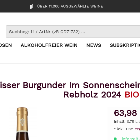
ÜBER 11.000 AUSGEWÄHLTE WEINE
OSEN
ALKOHOLFREIER WEIN
NEWS
SUBSKRIPT
isser Burgunder Im Sonnenschei
Rebholz 2024
BIO
63,98
Inhalt:
0.75 Li
* inkl. USt.
zz
Lieferzeit 