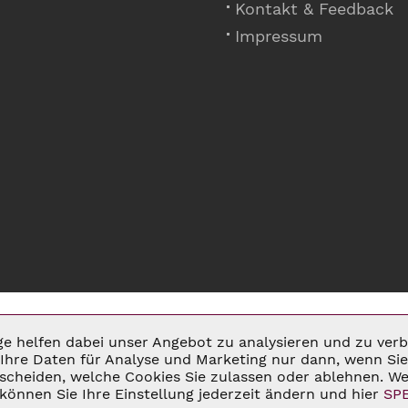
Kontakt & Feedback
Impressum
ige helfen dabei unser Angebot zu analysieren und zu ve
Ihre Daten für Analyse und Marketing nur dann, wenn Sie 
cheiden, welche Cookies Sie zulassen oder ablehnen. Wei
MSATZSTEUER ZZGL.
VERSANDKOSTEN
UND GGF. NACHNAHMEGEBÜHREN, W
können Sie Ihre Einstellung jederzeit ändern und hier
SP
 2026 C&D WEINHANDEL - ALL RIGHTS RESERVED. THEME BY
THEMEWAR