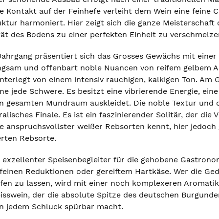
e Kontakt auf der Feinhefe verleiht dem Wein eine feine C
ktur harmoniert. Hier zeigt sich die ganze Meisterschaft 
tät des Bodens zu einer perfekten Einheit zu verschmelze
Jahrgang präsentiert sich das Grosses Gewächs mit einer
angsam und offenbart noble Nuancen von reifem gelbem Apf
nterlegt von einem intensiv rauchigen, kalkigen Ton. A
ne jede Schwere. Es besitzt eine vibrierende Energie, eine
den gesamten Mundraum auskleidet. Die noble Textur und di
alisches Finale. Es ist ein faszinierender Solitär, der die 
 anspruchsvollster weißer Rebsorten kennt, hier jedoch 
erten Rebsorte.
in exzellenter Speisenbegleiter für die gehobene Gastron
 feinen Reduktionen oder gereiftem Hartkäse. Wer die Ged
eifen zu lassen, wird mit einer noch komplexeren Aromatik
swein, der die absolute Spitze des deutschen Burgunder
in jedem Schluck spürbar macht.