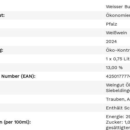
Weisser B
ut:
Ökonomier
Pfalz
Weißwein
2024
g:
Öko-Kontr
1 x 0,75 Li
13,00 %
e Number (EAN):
425017777
Weingut Ö
Siebeldin
Trauben, A
Enthält Sc
Energie: 2
 (per 100ml):
Zucker: 1,
gesättigte