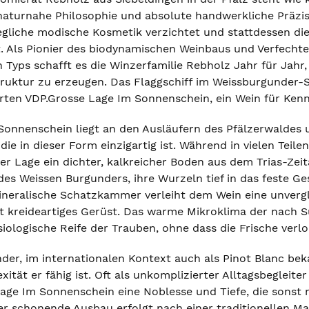
aturnahe Philosophie und absolute handwerkliche Präzisio
 jegliche modische Kosmetik verzichtet und stattdessen di
t. Als Pionier des biodynamischen Weinbaus und Verfecht
Typs schafft es die Winzerfamilie Rebholz Jahr für Jahr
ruktur zu erzeugen. Das Flaggschiff im Weissburgunder-
ten VDP.Grosse Lage Im Sonnenschein, ein Wein für Kenne
 Sonnenschein liegt an den Ausläufern des Pfälzerwaldes 
die in dieser Form einzigartig ist. Während in vielen Teile
ser Lage ein dichter, kalkreicher Boden aus dem Trias-Zei
des Weissen Burgunders, ihre Wurzeln tief in das feste G
ineralische Schatzkammer verleiht dem Wein eine unvergle
ast kreideartiges Gerüst. Das warme Mikroklima der nach S
iologische Reife der Trauben, ohne dass die Frische verlo
der, im internationalen Kontext auch als Pinot Blanc be
ität er fähig ist. Oft als unkomplizierter Alltagsbegleite
age Im Sonnenschein eine Noblesse und Tiefe, die sons
Der schonende Ausbau erfolgt nach einer traditionellen 