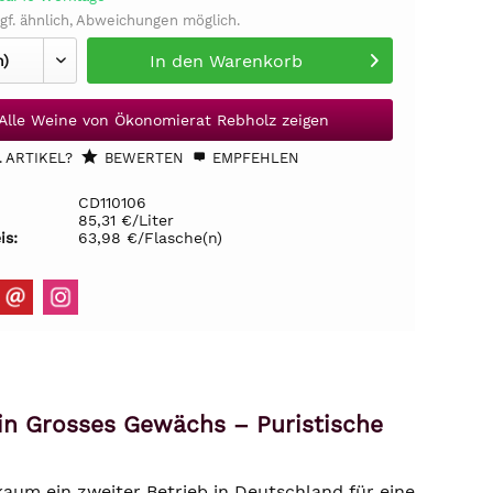
gf. ähnlich, Abweichungen möglich.
In den
Warenkorb
Alle Weine von Ökonomierat Rebholz zeigen
 ARTIKEL?
BEWERTEN
EMPFEHLEN
CD110106
85,31 €/Liter
is:
63,98 €/Flasche(n)
n Grosses Gewächs – Puristische
aum ein zweiter Betrieb in Deutschland für eine