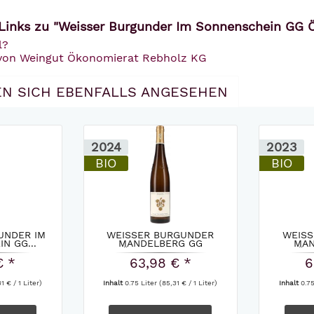
Links zu "Weisser Burgunder Im Sonnenschein GG 
l?
 von Weingut Ökonomierat Rebholz KG
N SICH EBENFALLS ANGESEHEN
2024
2023
BIO
BIO
UNDER IM
WEISSER BURGUNDER
WEISS
N GG...
MANDELBERG GG
MAN
ÖKONOMIERAT...
ÖKO
€ *
63,98 € *
6
1 € / 1 Liter)
Inhalt
0.75 Liter
(85,31 € / 1 Liter)
Inhalt
0.7