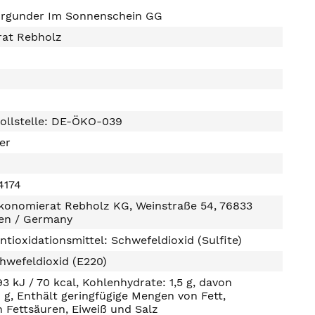
urgunder Im Sonnenschein GG
at Rebholz
ollstelle: DE-ÖKO-039
ter
4174
konomierat Rebholz KG, Weinstraße 54, 76833
gen / Germany
ntioxidationsmittel: Schwefeldioxid (Sulfite)
hwefeldioxid (E220)
93 kJ / 70 kcal, Kohlenhydrate: 1,5 g, davon
0 g, Enthält geringfügige Mengen von Fett,
n Fettsäuren, Eiweiß und Salz