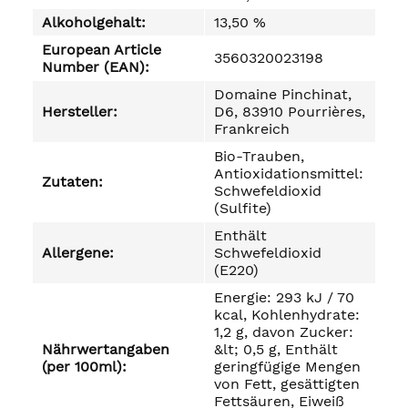
Alkoholgehalt:
13,50 %
European Article
3560320023198
Number (EAN):
Domaine Pinchinat,
Hersteller:
D6, 83910 Pourrières,
Frankreich
Bio-Trauben,
Antioxidationsmittel:
Zutaten:
Schwefeldioxid
(Sulfite)
Enthält
Allergene:
Schwefeldioxid
(E220)
Energie: 293 kJ / 70
kcal, Kohlenhydrate:
1,2 g, davon Zucker:
Nährwertangaben
&lt; 0,5 g, Enthält
(per 100ml):
geringfügige Mengen
von Fett, gesättigten
Fettsäuren, Eiweiß