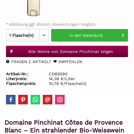
* Abbildung ggf. ähnlich, Abweichungen möglich.
In den
Warenkorb
Alle Weine von Domaine Pinchinat zeigen
FRAGEN Z. ARTIKEL?
EMPFEHLEN
Artikel-Nr.:
CD85590
Literpreis:
14,39 €/Liter
Flaschenpreis:
10,79 €/Flasche(n)
Domaine Pinchinat Côtes de Provence
Blanc – Ein strahlender Bio-Weisswein