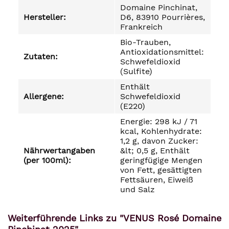
Domaine Pinchinat,
Hersteller:
D6, 83910 Pourrières,
Frankreich
Bio-Trauben,
Antioxidationsmittel:
Zutaten:
Schwefeldioxid
(Sulfite)
Enthält
Allergene:
Schwefeldioxid
(E220)
Energie: 298 kJ / 71
kcal, Kohlenhydrate:
1,2 g, davon Zucker:
Nährwertangaben
&lt; 0,5 g, Enthält
(per 100ml):
geringfügige Mengen
von Fett, gesättigten
Fettsäuren, Eiweiß
und Salz
Weiterführende Links zu "VENUS Rosé Domaine