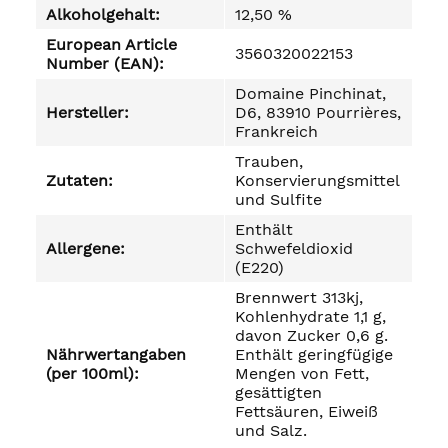
Alkoholgehalt:
12,50 %
European Article
3560320022153
Number (EAN):
Domaine Pinchinat,
Hersteller:
D6, 83910 Pourrières,
Frankreich
Trauben,
Zutaten:
Konservierungsmittel
und Sulfite
Enthält
Allergene:
Schwefeldioxid
(E220)
Brennwert 313kj,
Kohlenhydrate 1,1 g,
davon Zucker 0,6 g.
Nährwertangaben
Enthält geringfügige
(per 100ml):
Mengen von Fett,
gesättigten
Fettsäuren, Eiweiß
und Salz.