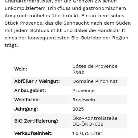
Charakterdarsteller, der die Grenzen zwischen
unkompliziertem Trinkfluss und gastronomischem
Anspruch mühelos überbrückt. Ein authentisches
Stück Provence, das die Sehnsucht nach dem Süden
mit jedem Schluck stillt und dabei die Handschrift
eines der konsequentesten Bio-Betriebe der Region
trägt.
Côtes de Provence
Wein:
Rosé
Abfüller / Weingut:
Domaine Pinchinat
Anbaugebiet:
Provence
Weinfarbe:
Roséwein
Jahrgang:
2025
Öko-Kontrollstelle:
BIO Zertifizierung:
DE-ÖKO-039
Verkaufseinheit:
1 x 0,75 Liter