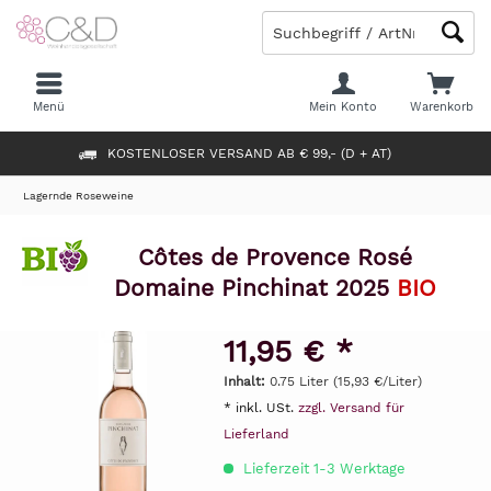
Menü
Mein Konto
Warenkorb
KOSTENLOSER VERSAND AB € 99,- (D + AT)
Lagernde Roseweine
Côtes de Provence Rosé
Domaine Pinchinat 2025
BIO
11,95 € *
Inhalt:
0.75 Liter (15,93 €/Liter)
* inkl. USt.
zzgl. Versand für
Lieferland
Lieferzeit 1-3 Werktage