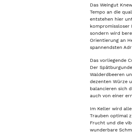
Das Weingut Knew
Tempo an die qual
entstehen hier un
kompromissloser Pr
sondern wird bere
Orientierung an H
spannendsten Adre
Das vorliegende C
Der Spätburgunder
Walderdbeeren und 
dezenten Würze un
balancieren sich 
auch von einer er
Im Keller wird all
Trauben optimal z
Frucht und die vi
wunderbare Schmel