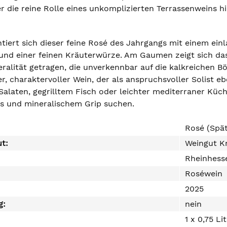
er die reine Rolle eines unkomplizierten Terrassenweins 
ntiert sich dieser feine Rosé des Jahrgangs mit einem ei
und einer feinen Kräuterwürze. Am Gaumen zeigt sich das
alität getragen, die unverkennbar auf die kalkreichen Bö
r, charaktervoller Wein, der als anspruchsvoller Solist ebe
laten, gegrilltem Fisch oder leichter mediterraner Küche.
uss und mineralischem Grip suchen.
Rosé (Spä
ut:
Weingut K
Rheinhess
Roséwein
2025
g:
nein
1 x 0,75 Li