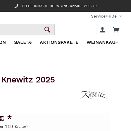
TELEFONISCHE BERATUNG 02236 - 890240
Service/Hilfe
ION
SALE %
AKTIONSPAKETE
WEINANKAUF
 Knewitz 2025
€ *
er (14,13 €/Liter)