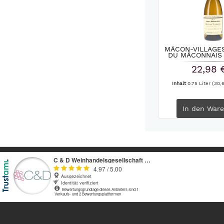
MÂCON-VILLAGES
DU MÂCONNAIS B
22,98 
Inhalt
0.75 Liter
(30,6
In den
Ware