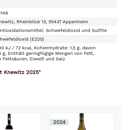
1148
ewitz, Rheinblick 13, 55437 Appenheim
ntioxidationsmittel: Schwefeldioxid und Sulfite
hwefeldioxid (E220)
00 kJ / 72 kcal, Kohlenhydrate: 1,5 g, davon
5 g, Enthält geringfügige Mengen von Fett,
n Fettsäuren, Eiweiß und Salz
ut Knewitz 2025"
2024
2