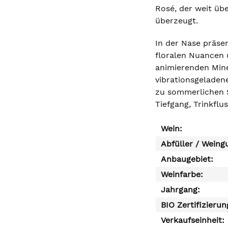
Rosé, der weit üb
überzeugt.
In der Nase präse
floralen Nuancen 
animierenden Miner
vibrationsgeladene
zu sommerlichen Sa
Tiefgang, Trinkfl
Wein:
Abfüller / Weing
Anbaugebiet:
Weinfarbe:
Jahrgang:
BIO Zertifizierun
Verkaufseinheit: