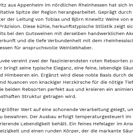
itz aus Appenheim im nördlichen Rheinhessen hat sich 
itative Spitze der Region herangearbeitet. Geprägt dur
ter der Leitung von Tobias und Björn Knewitz Weine von e
äzision. Diese kühle, herkunftstypische Stilistik zeigt s
its bei den Gutsweinen mit derselben handwerklichen Akr
erkunft und die tiefe Verbundenheit mit dem rheinhessis
ssen für anspruchsvolle Weinliebhaber.
uvée vereint zwei der faszinierendsten roten Rebsorten
 bringt seine typische Eleganz, eine feine, lebendige Sä
Himbeeren ein. Ergänzt wird diese noble Basis durch den 
d Nuancen von knackiger Herzkirsche für die nötige Tief
die beiden Rebsorten perfekt aus und kreieren ein animie
nsthaften Struktur getragen wird.
ergrößter Wert auf eine schonende Verarbeitung gelegt, um
u bewahren. Der Ausbau erfolgt temperaturgesteuert im 
brierende Lebendigkeit behält. Ein feines Hefelager im A
zigkeit und einen runden Körper, der die markante Säure