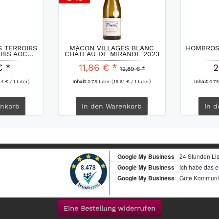
 TERROIRS
MACON VILLAGES BLANC
HOMBROS
IS AOC...
CHÂTEAU DE MIRANDE 2023
€ *
11,86 € *
2
12,89 € *
4 € / 1 Liter)
Inhalt
0.75 Liter
(15,81 € / 1 Liter)
Inhalt
0.75
nkorb
In den
Warenkorb
In d
Eine Bestellung widerrufen