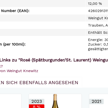
12,00 %
e Number (EAN):
426029131
Weingut Kn
Trauben, A
Enthält Sc
Energie: 3
 (per 100ml):
Zucker: 0,
gesättigte
Links zu "Rosé (Spätburgunder/St. Laurent) Weing
l?
 von Weingut Knewitz
N SICH EBENFALLS ANGESEHEN
2023
2021
8 %