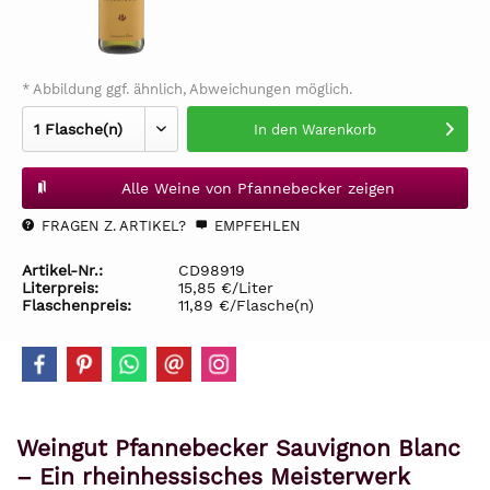
* Abbildung ggf. ähnlich, Abweichungen möglich.
In den
Warenkorb
Alle Weine von Pfannebecker zeigen
FRAGEN Z. ARTIKEL?
EMPFEHLEN
Artikel-Nr.:
CD98919
Literpreis:
15,85 €/Liter
Flaschenpreis:
11,89 €/Flasche(n)
Weingut Pfannebecker Sauvignon Blanc
– Ein rheinhessisches Meisterwerk