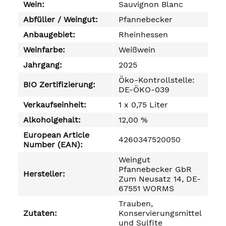
Wein:
Sauvignon Blanc
Abfüller / Weingut:
Pfannebecker
Anbaugebiet:
Rheinhessen
Weinfarbe:
Weißwein
Jahrgang:
2025
Öko-Kontrollstelle:
BIO Zertifizierung:
DE-ÖKO-039
Verkaufseinheit:
1 x 0,75 Liter
Alkoholgehalt:
12,00 %
European Article
4260347520050
Number (EAN):
Weingut
Pfannebecker GbR
Hersteller:
Zum Neusatz 14, DE-
67551 WORMS
Trauben,
Zutaten:
Konservierungsmittel
und Sulfite