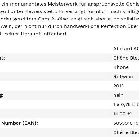
t ein monumentales Meisterwerk für anspruchsvolle Genie
voll unter Beweis stellt. Er verlangt förmlich nach krä
 oder gereiftem Comté-Käse, zeigt sich aber auch solistis
 Wein, der nicht nur durch handwerkliche Perfektion über
t seiner Herkunft offenbart.
Abélard A
ut:
Chêne Ble
Rhone
Rotwein
2013
g:
nein
1 x 0,75 Li
14,00 %
e Number (EAN):
50559107
Chêne Bleu