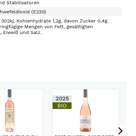
d Stabilisatoren
hwefeldioxid (E220)
302kj, Kohlenhydrate 1,2g, davon Zucker 0,4g.
ringfügige Mengen von Fett, gesättigten
, Eiweiß und Salz.
2025
2
BIO