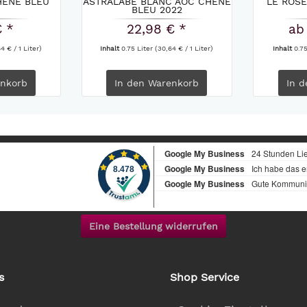
HÊNE BLEU
ASTRALABE BLANC AOC CHÊNE
LE ROSÉ
BLEU 2022
€ *
22,98 € *
ab
4 € / 1 Liter)
Inhalt
0.75 Liter
(30,64 € / 1 Liter)
Inhalt
0.7
nkorb
In den
Warenkorb
In d
Eine Bestellung widerrufen
s
Shop Service