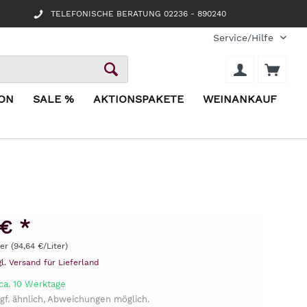
TELEFONISCHE BERATUNG 02236 - 890240
Service/Hilfe
ION
SALE %
AKTIONSPAKETE
WEINANKAUF
 € *
ter (94,64 €/Liter)
gl. Versand für Lieferland
ca. 10 Werktage
gf. ähnlich, Abweichungen möglich.