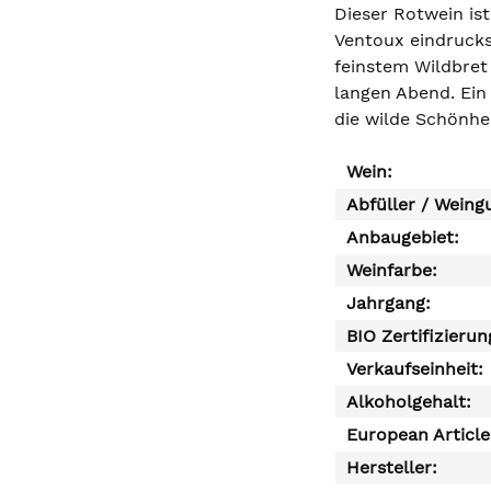
Dieser Rotwein is
Ventoux eindrucks
feinstem Wildbret
langen Abend. Ein
die wilde Schönhei
Wein:
Abfüller / Weing
Anbaugebiet:
Weinfarbe:
Jahrgang:
BIO Zertifizierun
Verkaufseinheit:
Alkoholgehalt:
European Articl
Hersteller: