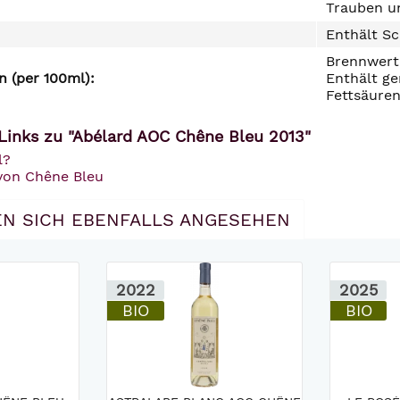
Trauben un
Enthält Sc
Brennwert 
 (per 100ml):
Enthält ge
Fettsäuren
Links zu "Abélard AOC Chêne Bleu 2013"
l?
 von Chêne Bleu
N SICH EBENFALLS ANGESEHEN
2022
2025
BIO
BIO