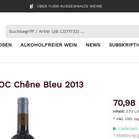
ÜBER 11.000 AUSGEWÄHLTE WEINE
OSEN
ALKOHOLFREIER WEIN
NEWS
SUBSKRIPT
OC Chêne Bleu 2013
70,98
Inhalt:
0.75 Li
* inkl. USt.
zz
Lieferzeit 
* Abbildung g