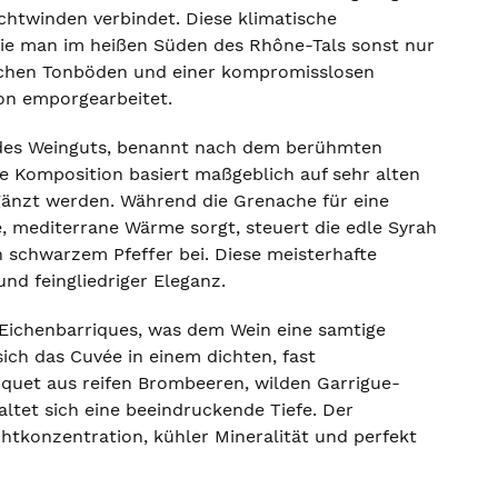
chtwinden verbindet. Diese klimatische
 die man im heißen Süden des Rhône-Tals sonst nur
reichen Tonböden und einer kompromisslosen
ion emporgearbeitet.
te des Weinguts, benannt nach dem berühmten
le Komposition basiert maßgeblich auf sehr alten
gänzt werden. Während die Grenache für eine
, mediterrane Wärme sorgt, steuert die edle Syrah
 schwarzem Pfeffer bei. Diese meisterhafte
nd feingliedriger Eleganz.
 Eichenbarriques, was dem Wein eine samtige
sich das Cuvée in einem dichten, fast
uquet aus reifen Brombeeren, wilden Garrigue-
tet sich eine beeindruckende Tiefe. Der
chtkonzentration, kühler Mineralität und perfekt