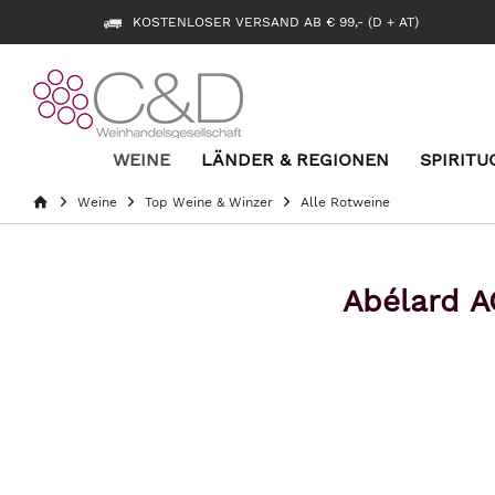
KOSTENLOSER VERSAND AB € 99,- (D + AT)
WEINE
LÄNDER & REGIONEN
SPIRITU
Weine
Top Weine & Winzer
Alle Rotweine
Abélard A