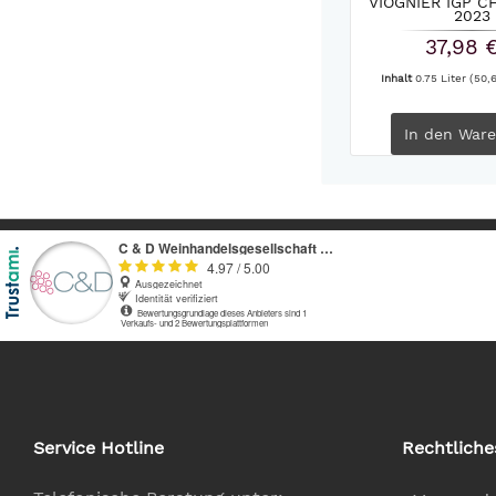
VIOGNIER IGP C
2023
37,98 
Inhalt
0.75 Liter
(50,6
In den
Ware
Service Hotline
Rechtliche