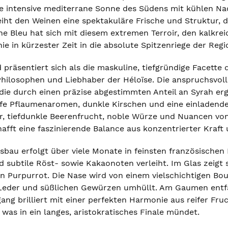
ie intensive mediterrane Sonne des Südens mit kühlen Na
eiht den Weinen eine spektakuläre Frische und Struktur,
êne Bleu hat sich mit diesem extremen Terroir, den kalk
ie in kürzester Zeit in die absolute Spitzenriege der Reg
 präsentiert sich als die maskuline, tiefgründige Facet
 Philosophen und Liebhaber der Héloïse. Die anspruchsvol
ie durch einen präzise abgestimmten Anteil an Syrah er
eife Pflaumenaromen, dunkle Kirschen und eine einladende
ur, tiefdunkle Beerenfrucht, noble Würze und Nuancen von
fft eine faszinierende Balance aus konzentrierter Kraft u
bau erfolgt über viele Monate in feinsten französischen
 subtile Röst- sowie Kakaonoten verleiht. Im Glas zeigt 
n Purpurrot. Die Nase wird von einem vielschichtigen Bo
Leder und süßlichen Gewürzen umhüllt. Am Gaumen entfal
ang brilliert mit einer perfekten Harmonie aus reifer Fru
 was in ein langes, aristokratisches Finale mündet.