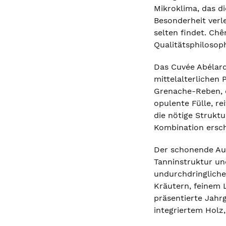
Mikroklima, das d
Besonderheit verl
selten findet. Ch
Qualitätsphilosoph
Das Cuvée Abélard
mittelalterlichen
Grenache-Reben, d
opulente Fülle, r
die nötige Strukt
Kombination erscha
Der schonende Aus
Tanninstruktur und
undurchdringliche
Kräutern, feinem 
präsentierte Jahrg
integriertem Holz,