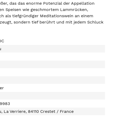
ßer, das das enorme Potenzial der Appellation
ftigen Speisen wie geschmortem Lammrücken,
ch als tiefgründiger Meditationswein an einem
zeugt, sondern tief berührt und mit jedem Schluck
OC
u
ter
99983
, La Verriere, 84110 Crestet / France