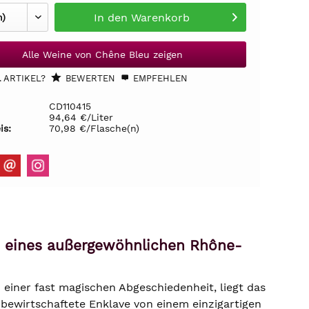
In den
Warenkorb
Alle Weine von Chêne Bleu zeigen
 ARTIKEL?
BEWERTEN
EMPFEHLEN
CD110415
94,64 €/Liter
is:
70,98 €/Flasche(n)
nz eines außergewöhnlichen Rhône-
einer fast magischen Abgeschiedenheit, liegt das
bewirtschaftete Enklave von einem einzigartigen