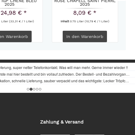
 IGP CHÊNE BLEU
ROSÉ CHAPELL SAINT PIERRE
CH
2025
2025
 24,98 € *
8,09 € *
5 Liter
(33,31 € / 1 Liter)
Inhalt
0.75 Liter
(10,79 € / 1 Liter)
en
Warenkorb
In den
Warenkorb
Zahlung & Versand