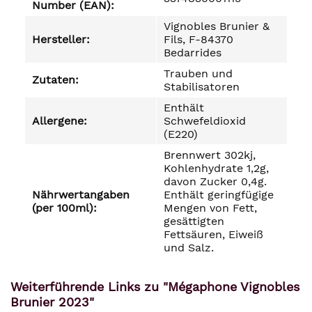
Number (EAN):
Vignobles Brunier &
Hersteller:
Fils, F-84370
Bedarrides
Trauben und
Zutaten:
Stabilisatoren
Enthält
Allergene:
Schwefeldioxid
(E220)
Brennwert 302kj,
Kohlenhydrate 1,2g,
davon Zucker 0,4g.
Nährwertangaben
Enthält geringfügige
(per 100ml):
Mengen von Fett,
gesättigten
Fettsäuren, Eiweiß
und Salz.
Weiterführende Links zu "Mégaphone Vignobles
Brunier 2023"