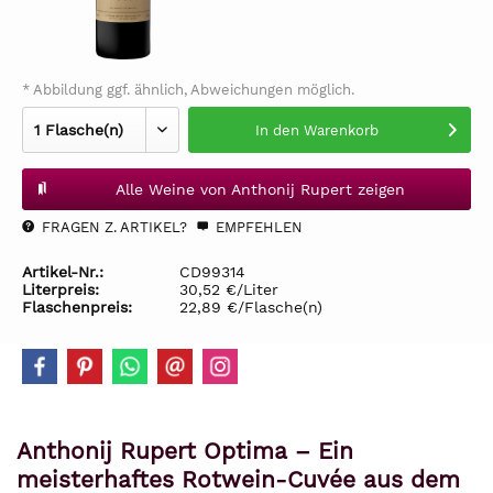
* Abbildung ggf. ähnlich, Abweichungen möglich.
In den
Warenkorb
Alle Weine von Anthonij Rupert zeigen
FRAGEN Z. ARTIKEL?
EMPFEHLEN
Artikel-Nr.:
CD99314
Literpreis:
30,52 €/Liter
Flaschenpreis:
22,89 €/Flasche(n)
Anthonij Rupert Optima – Ein
meisterhaftes Rotwein-Cuvée aus dem