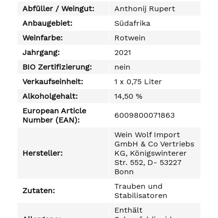
Abfüller / Weingut:
Anthonij Rupert
Anbaugebiet:
Südafrika
Weinfarbe:
Rotwein
Jahrgang:
2021
BIO Zertifizierung:
nein
Verkaufseinheit:
1 x 0,75 Liter
Alkoholgehalt:
14,50 %
European Article
6009800071863
Number (EAN):
Wein Wolf Import
GmbH & Co Vertriebs
Hersteller:
KG, Königswinterer
Str. 552, D- 53227
Bonn
Trauben und
Zutaten:
Stabilisatoren
Enthält