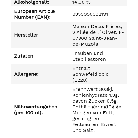
Alkoholgehalt:
14,00 %
European Article
3359950382191
Number (EAN):
Maison Delas Frères,
2 Allée de l´Olivet, F-
Hersteller:
07300 Saint-Jean-
de-Muzols
Trauben und
Zutaten:
Stabilisatoren
Enthält
Allergene:
Schwefeldioxid
(E220)
Brennwert 303kj,
Kohlenhydrate 1,3g,
davon Zucker 0,5g.
Nährwertangaben
Enthält geringfügige
(per 100ml):
Mengen von Fett,
gesättigten
Fettsäuren, Eiweiß
und Salz.