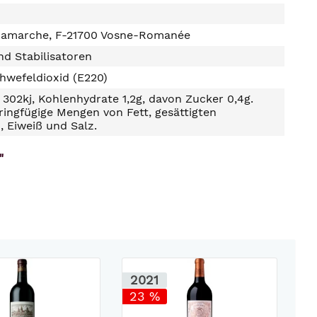
amarche, F-21700 Vosne-Romanée
d Stabilisatoren
hwefeldioxid (E220)
302kj, Kohlenhydrate 1,2g, davon Zucker 0,4g.
ringfügige Mengen von Fett, gesättigten
, Eiweiß und Salz.
"
2021
23 %