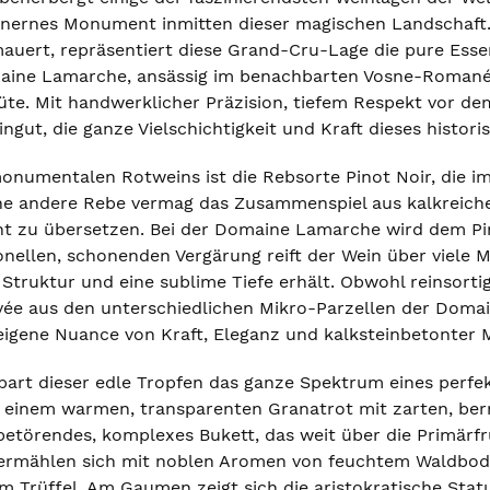
einernes Monument inmitten dieser magischen Landschaft
uert, repräsentiert diese Grand-Cru-Lage die pure Essenz
ne Lamarche, ansässig im benachbarten Vosne-Romanée, 
te. Mit handwerklicher Präzision, tiefem Respekt vor d
ngut, die ganze Vielschichtigkeit und Kraft dieses histor
monumentalen Rotweins ist die Rebsorte Pinot Noir, die im
ine andere Rebe vermag das Zusammenspiel aus kalkreic
nt zu übersetzen. Bei der Domaine Lamarche wird dem Pi
ionellen, schonenden Vergärung reift der Wein über viele
e Struktur und eine sublime Tiefe erhält. Obwohl reinsorti
e aus den unterschiedlichen Mikro-Parzellen der Domain
 eigene Nuance von Kraft, Eleganz und kalksteinbetonter M
bart dieser edle Tropfen das ganze Spektrum eines perfek
in einem warmen, transparenten Granatrot mit zarten, be
n betörendes, komplexes Bukett, das weit über die Primärf
ermählen sich mit noblen Aromen von feuchtem Waldbode
 Trüffel. Am Gaumen zeigt sich die aristokratische Statu