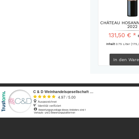
CHÂTEAU HOSAN
2022
131,50 € *
Inhalt
0.75 Liter
(175,
In den
Ware