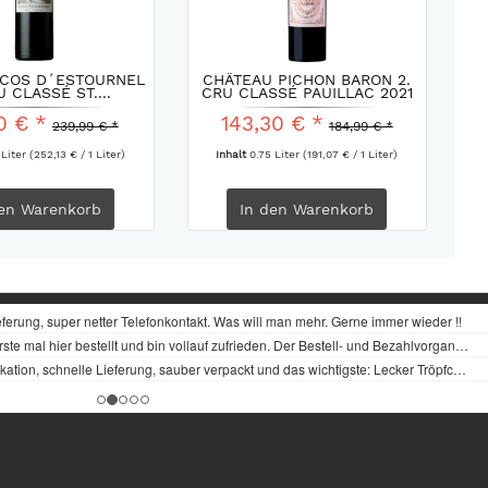
 COS D´ESTOURNEL
CHÂTEAU PICHON BARON 2.
U CLASSÉ ST....
CRU CLASSÉ PAUILLAC 2021
0 € *
143,30 € *
239,99 € *
184,99 € *
 Liter
(252,13 € / 1 Liter)
Inhalt
0.75 Liter
(191,07 € / 1 Liter)
en
Warenkorb
In den
Warenkorb