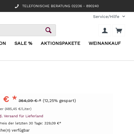
TELEFONISCHE BERATUNG 02236 - 890240
Service/Hilfe
ION
SALE %
AKTIONSPAKETE
WEINANKAUF
 € *
364,09 € *
(12,25% gespart)
ter (485,45 €/Liter)
gl. Versand für Lieferland
Preis der letzten 30 Tage:
329,09 €*
he(n) verfügbar