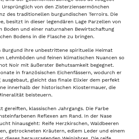
. Ursprünglich von den Zisterziensermönchen
 des traditionellen burgundischen Terroirs. Die
besitzt in dieser legendären Lage Parzellen von
em Boden und einer naturnahen Bewirtschaftung
ischen Bodens in die Flasche zu bringen.
 Burgund ihre unbestrittene spirituelle Heimat
hen Lehmböden und feinen klimatischen Nuancen so
not Noir mit äußerster Behutsamkeit begegnet.
 Monate in französischen Eichenfässern, wodurch er
g ausgebaut, gleicht das finale Elixier dem perfekt
e innerhalb der historischen Klostermauer, die
ineralität beisteuern.
t gereiften, klassischen Jahrgangs. Die Farbe
rnsteinfarbenen Reflexen am Rand. In der Nase
rucht hinausgeht: Reife Herzkirschen, Waldbeeren
n, getrockneten Kräutern, edlem Leder und einem
r dieses herausragenden Weinjahres. Die reife,