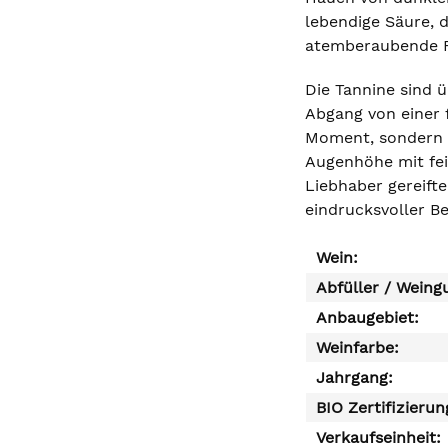
lebendige Säure, d
atemberaubende F
Die Tannine sind 
Abgang von einer f
Moment, sondern e
Augenhöhe mit fei
Liebhaber gereift
eindrucksvoller Be
Wein:
Abfüller / Weing
Anbaugebiet:
Weinfarbe:
Jahrgang:
BIO Zertifizierun
Verkaufseinheit: