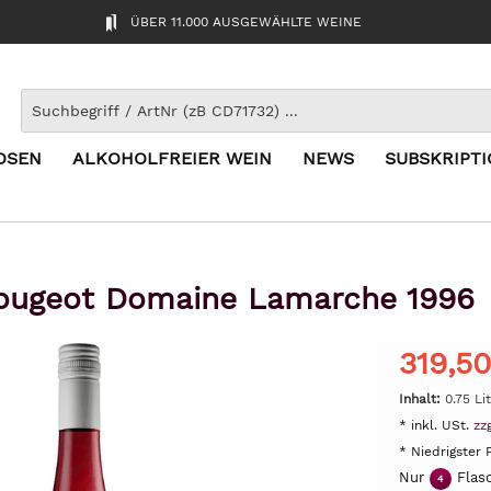
ÜBER 11.000 AUSGEWÄHLTE WEINE
OSEN
ALKOHOLFREIER WEIN
NEWS
SUBSKRIPT
Vougeot Domaine Lamarche 1996
319,50
Inhalt:
0.75 Li
* inkl. USt.
zz
* Niedrigster 
Nur
Flasc
4