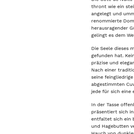
thront wie ein st
angelegt und umma
renommierte Domai
herausragender Gü
gelingt es dem Wei
Die Seele dieses 
gefunden hat. Ke
präzise und elega
Nach einer tradit
seine feingliedrig
abgestimmten Cuvé
jede für sich eine
In der Tasse offen
präsentiert sich 
entfaltet sich ei
und Hagebutten v
Hauch von dunklem