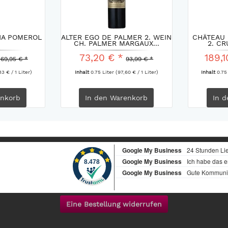
NA POMEROL
ALTER EGO DE PALMER 2. WEIN
CHÂTEAU
CH. PALMER MARGAUX...
2. CR
73,20 € *
189,1
169,95 € *
93,99 € *
33 € / 1 Liter)
Inhalt
0.75 Liter
(97,60 € / 1 Liter)
Inhalt
0.75
nkorb
In den
Warenkorb
In d
Eine Bestellung widerrufen