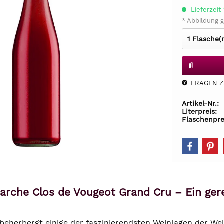
Lieferzeit
* Abbildung g
FRAGEN Z.
Artikel-Nr.:
Literpreis:
Flaschenpre
rche Clos de Vougeot Grand Cru – Ein ger
 beherbergt einige der faszinierendsten Weinlagen der We