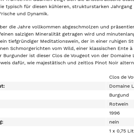
ie typisch für diesen kühleren, strukturstarken Jahrgang i
rische und Dynamik.
über die Jahre vollkommen abgeschmolzen und präsentiere
einen salzigen Mineralität getragen wird und minutenlang 
in tiefgründiger Meditationswein, der in einer ruhigen 
nen Schmorgerichten vom Wild, einer klassischen Ente à 
er Burgunder ist dieser Clos de Vougeot von der Domaine
weis dafür, wie majestätisch und zeitlos Pinot Noir alter
Clos de V
ut:
Domaine 
Burgund
Rotwein
1996
g:
nein
1 x 0,75 Li