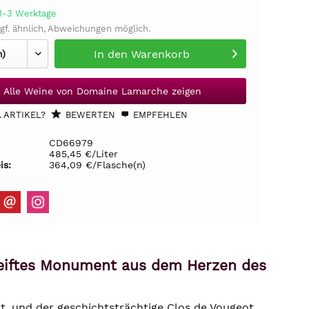
 1-3 Werktage
gf. ähnlich, Abweichungen möglich.
In den
Warenkorb
Alle Weine von Domaine Lamarche zeigen
 ARTIKEL?
BEWERTEN
EMPFEHLEN
CD66979
485,45 €/Liter
is:
364,09 €/Flasche(n)
eiftes Monument aus dem Herzen des
lt, und der geschichtsträchtige Clos de Vougeot