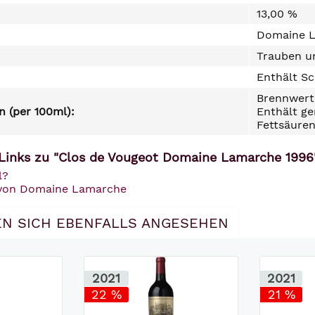
13,00 %
Domaine L
Trauben un
Enthält Sc
Brennwert 
 (per 100ml):
Enthält ge
Fettsäuren
Links zu "Clos de Vougeot Domaine Lamarche 1996
l?
 von Domaine Lamarche
N SICH EBENFALLS ANGESEHEN
2021
2021
22 %
21 %