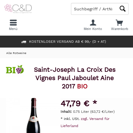
Menü
Mein Konto
Warenkorb
KOSTENLOSER VERSAND AB € 99,- (D + AT)
Alle Rotweine
Saint-Joseph La Croix Des
Vignes Paul Jaboulet Aine
2017
BIO
47,79 € *
Inhalt:
0.75 Liter (63,72 €/Liter)
* inkl. USt.
zzgl. Versand für
Lieferland