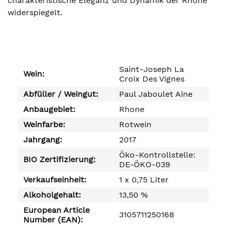
charakteristische Eleganz und Dynamik der Rhône
widerspiegelt.
Saint-Joseph La
Wein:
Croix Des Vignes
Abfüller / Weingut:
Paul Jaboulet Aine
Anbaugebiet:
Rhone
Weinfarbe:
Rotwein
Jahrgang:
2017
Öko-Kontrollstelle:
BIO Zertifizierung:
DE-ÖKO-039
Verkaufseinheit:
1 x 0,75 Liter
Alkoholgehalt:
13,50 %
European Article
3105711250168
Number (EAN):