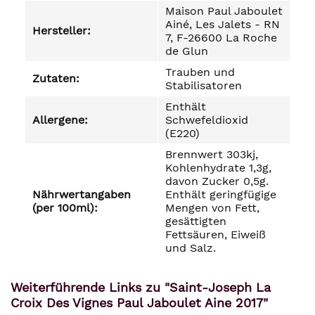
Maison Paul Jaboulet
Ainé, Les Jalets - RN
Hersteller:
7, F-26600 La Roche
de Glun
Trauben und
Zutaten:
Stabilisatoren
Enthält
Allergene:
Schwefeldioxid
(E220)
Brennwert 303kj,
Kohlenhydrate 1,3g,
davon Zucker 0,5g.
Nährwertangaben
Enthält geringfügige
(per 100ml):
Mengen von Fett,
gesättigten
Fettsäuren, Eiweiß
und Salz.
Weiterführende Links zu "Saint-Joseph La
Croix Des Vignes Paul Jaboulet Aine 2017"