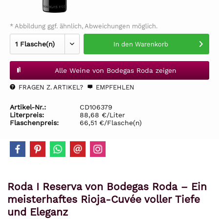
* Abbildung ggf. ähnlich, Abweichungen möglich.
In den
Warenkorb
Alle Weine von Bodegas Roda zeigen
FRAGEN Z. ARTIKEL?
EMPFEHLEN
Artikel-Nr.:
CD106379
Literpreis:
88,68 €/Liter
Flaschenpreis:
66,51 €/Flasche(n)
Roda I Reserva von Bodegas Roda – Ein
meisterhaftes Rioja-Cuvée voller Tiefe
und Eleganz