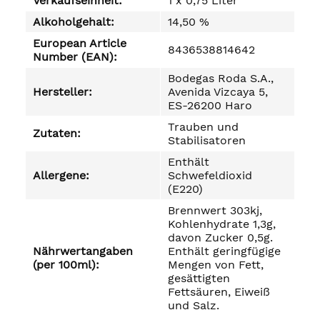
Verkaufseinheit:
1 x 0,75 Liter
Alkoholgehalt:
14,50 %
European Article
8436538814642
Number (EAN):
Bodegas Roda S.A.,
Hersteller:
Avenida Vizcaya 5,
ES-26200 Haro
Trauben und
Zutaten:
Stabilisatoren
Enthält
Allergene:
Schwefeldioxid
(E220)
Brennwert 303kj,
Kohlenhydrate 1,3g,
davon Zucker 0,5g.
Nährwertangaben
Enthält geringfügige
(per 100ml):
Mengen von Fett,
gesättigten
Fettsäuren, Eiweiß
und Salz.