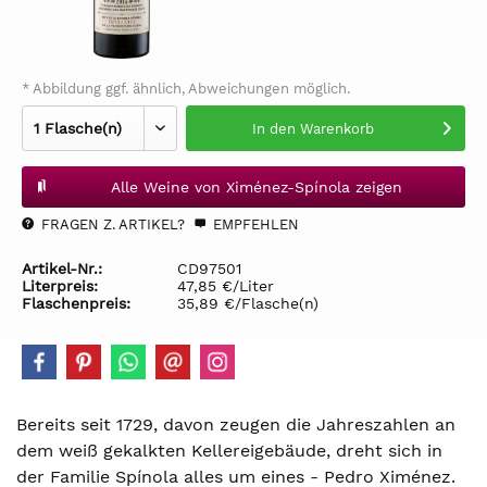
* Abbildung ggf. ähnlich, Abweichungen möglich.
In den
Warenkorb
Alle Weine von Ximénez-Spínola zeigen
FRAGEN Z. ARTIKEL?
EMPFEHLEN
Artikel-Nr.:
CD97501
Literpreis:
47,85 €/Liter
Flaschenpreis:
35,89 €/Flasche(n)
Bereits seit 1729, davon zeugen die Jahreszahlen an
dem weiß gekalkten Kellereigebäude, dreht sich in
der Familie Spínola alles um eines - Pedro Ximénez.