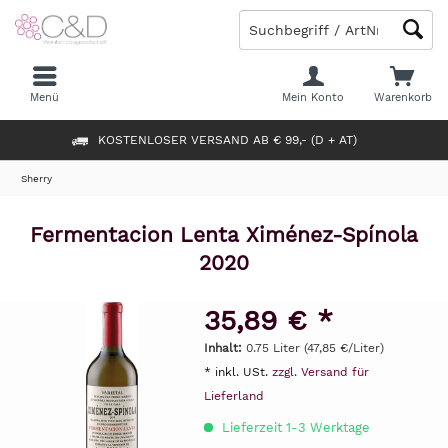
Menü
Mein Konto
Warenkorb
KOSTENLOSER VERSAND AB € 99,- (D + AT)
Sherry
Fermentacion Lenta Ximénez-Spínola
2020
35,89 € *
Inhalt:
0.75 Liter (47,85 €/Liter)
* inkl. USt.
zzgl. Versand für
Lieferland
Lieferzeit 1-3 Werktage