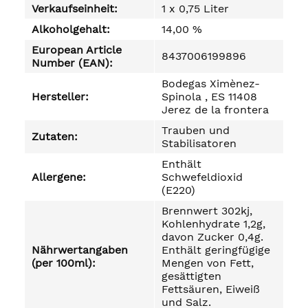
Verkaufseinheit:
1 x 0,75 Liter
Alkoholgehalt:
14,00 %
European Article
8437006199896
Number (EAN):
Bodegas Ximènez-
Hersteller:
Spinola , ES 11408
Jerez de la frontera
Trauben und
Zutaten:
Stabilisatoren
Enthält
Allergene:
Schwefeldioxid
(E220)
Brennwert 302kj,
Kohlenhydrate 1,2g,
davon Zucker 0,4g.
Nährwertangaben
Enthält geringfügige
(per 100ml):
Mengen von Fett,
gesättigten
Fettsäuren, Eiweiß
und Salz.