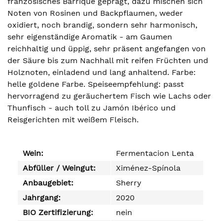
französisches Barrique geprägt, dazu mischen sich
Noten von Rosinen und Backpflaumen, weder
oxidiert, noch brandig, sondern sehr harmonisch,
sehr eigenständige Aromatik - am Gaumen
reichhaltig und üppig, sehr präsent angefangen von
der Säure bis zum Nachhall mit reifen Früchten und
Holznoten, einladend und lang anhaltend. Farbe:
helle goldene Farbe. Speiseempfehlung: passt
hervorragend zu geräuchertem Fisch wie Lachs oder
Thunfisch - auch toll zu Jamón Ibérico und
Reisgerichten mit weißem Fleisch.
Wein:
Fermentacion Lenta
Abfüller / Weingut:
Ximénez-Spínola
Anbaugebiet:
Sherry
Jahrgang:
2020
BIO Zertifizierung:
nein