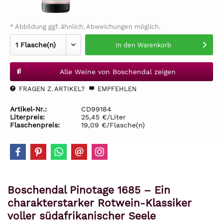
* Abbildung ggf. ähnlich, Abweichungen möglich.
In den
Warenkorb
Alle Weine von Boschendal zeigen
FRAGEN Z. ARTIKEL?
EMPFEHLEN
Artikel-Nr.:
CD99184
Literpreis:
25,45 €/Liter
Flaschenpreis:
19,09 €/Flasche(n)
Boschendal Pinotage 1685 – Ein
charakterstarker Rotwein-Klassiker
voller südafrikanischer Seele