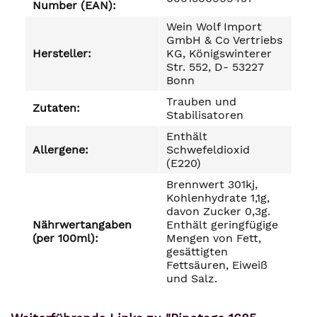
Number (EAN):
Wein Wolf Import
GmbH & Co Vertriebs
Hersteller:
KG, Königswinterer
Str. 552, D- 53227
Bonn
Trauben und
Zutaten:
Stabilisatoren
Enthält
Allergene:
Schwefeldioxid
(E220)
Brennwert 301kj,
Kohlenhydrate 1,1g,
davon Zucker 0,3g.
Nährwertangaben
Enthält geringfügige
(per 100ml):
Mengen von Fett,
gesättigten
Fettsäuren, Eiweiß
und Salz.