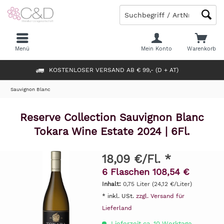
Menü
Mein Konto
Warenkorb
KOSTENLOSER VERSAND AB € 99,- (D + AT)
Sauvignon Blanc
Reserve Collection Sauvignon Blanc
Tokara Wine Estate 2024 | 6Fl.
18,09 €/Fl. *
6 Flaschen 108,54 €
Inhalt:
0,75 Liter (24,12 €/Liter)
* inkl. USt.
zzgl. Versand für
Lieferland
Lieferzeit ca. 10 Werktage