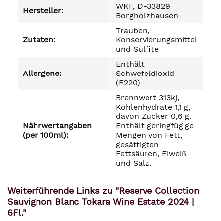
WKF, D-33829
Hersteller:
Borgholzhausen
Trauben,
Zutaten:
Konservierungsmittel
und Sulfite
Enthält
Allergene:
Schwefeldioxid
(E220)
Brennwert 313kj,
Kohlenhydrate 1,1 g,
davon Zucker 0,6 g.
Nährwertangaben
Enthält geringfügige
(per 100ml):
Mengen von Fett,
gesättigten
Fettsäuren, Eiweiß
und Salz.
Weiterführende Links zu "Reserve Collection
Sauvignon Blanc Tokara Wine Estate 2024 |
6Fl."