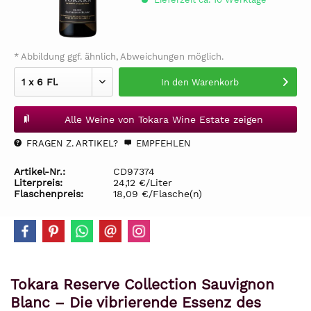
* Abbildung ggf. ähnlich, Abweichungen möglich.
In den
Warenkorb
Alle Weine von Tokara Wine Estate zeigen
FRAGEN Z. ARTIKEL?
EMPFEHLEN
Artikel-Nr.:
CD97374
Literpreis:
24,12 €/Liter
Flaschenpreis:
18,09 €/Flasche(n)
Tokara Reserve Collection Sauvignon
Blanc – Die vibrierende Essenz des