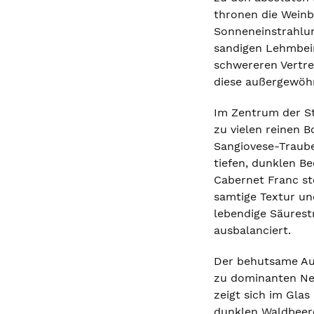
thronen die Weinb
Sonneneinstrahlun
sandigen Lehmbeim
schwereren Vertret
diese außergewöhn
Im Zentrum der St
zu vielen reinen 
Sangiovese-Traube
tiefen, dunklen B
Cabernet Franc st
samtige Textur un
lebendige Säurest
ausbalanciert.
Der behutsame Aus
zu dominanten Neu
zeigt sich im Glas
dunklen Waldbeere