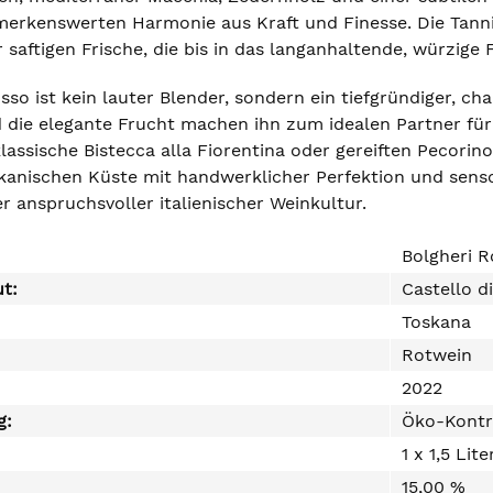
merkenswerten Harmonie aus Kraft und Finesse. Die Tanni
 saftigen Frische, die bis in das langanhaltende, würzige F
sso ist kein lauter Blender, sondern ein tiefgründiger, ch
d die elegante Frucht machen ihn zum idealen Partner fü
assische Bistecca alla Fiorentina oder gereiften Pecorin
kanischen Küste mit handwerklicher Perfektion und senso
r anspruchsvoller italienischer Weinkultur.
Bolgheri 
ut:
Castello d
Toskana
Rotwein
2022
g:
Öko-Kontr
1 x 1,5 Lite
15,00 %