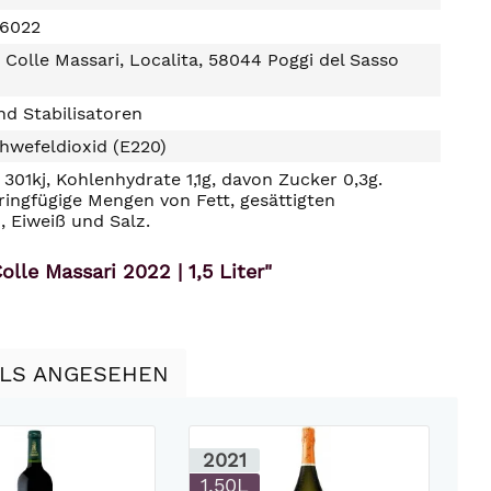
16022
i Colle Massari, Localita, 58044 Poggi del Sasso
d Stabilisatoren
hwefeldioxid (E220)
301kj, Kohlenhydrate 1,1g, davon Zucker 0,3g.
ringfügige Mengen von Fett, gesättigten
, Eiweiß und Salz.
lle Massari 2022 | 1,5 Liter"
LLS ANGESEHEN
2021
0
1.50L