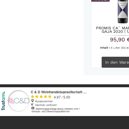
PROMIS CA´ MA
GAJA 2020 | 1
95,90 
Inhalt
1.5 Liter
(63,93
In den
Ware