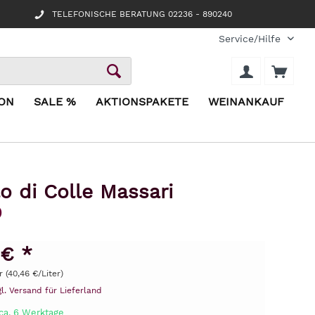
TELEFONISCHE BERATUNG 02236 - 890240
Service/Hilfe
ION
SALE %
AKTIONSPAKETE
WEINANKAUF
o di Colle Massari
O
 € *
r (40,46 €/Liter)
gl. Versand für Lieferland
 ca. 6 Werktage