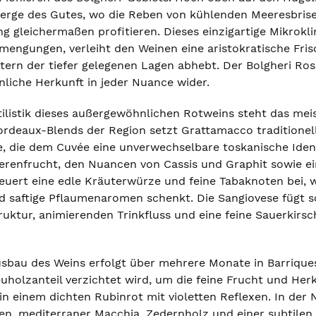
erge des Gutes, wo die Reben von kühlenden Meeresbrise
g gleichermaßen profitieren. Dieses einzigartige Mikrokl
engungen, verleiht den Weinen eine aristokratische Frisch
ern der tiefer gelegenen Lagen abhebt. Der Bolgheri Ross
liche Herkunft in jeder Nuance wider.
ilistik dieses außergewöhnlichen Rotweins steht das me
Bordeaux-Blends der Region setzt Grattamacco traditionel
, die dem Cuvée eine unverwechselbare toskanische Identi
eerenfrucht, den Nuancen von Cassis und Graphit sowie ein
euert eine edle Kräuterwürze und feine Tabaknoten bei,
d saftige Pflaumenaromen schenkt. Die Sangiovese fügt s
ruktur, animierenden Trinkfluss und eine feine Sauerkirs
bau des Weins erfolgt über mehrere Monate in Barriques
holzanteil verzichtet wird, um die feine Frucht und Herk
 in einem dichten Rubinrot mit violetten Reflexen. In der N
n, mediterraner Macchia, Zedernholz und einer subtile