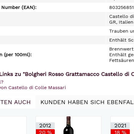
e Number (EAN):
80325685
Castello d
GR, Italien
Trauben un
Enthält Sc
Brennwert 
 (per 100ml):
Enthält ge
Fettsäuren
inks zu "Bolgheri Rosso Grattamacco Castello di Co
l?
von Castello di Colle Massari
TEN AUCH
KUNDEN HABEN SICH EBENFA
2012
2021
20 %
18 %