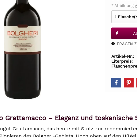
* Abbildung g
A
FRAGEN Z.
Artikel-Nr.:
Literpreis:
Flaschenpre
o Grattamacco – Eleganz und toskanische Se
ngut Grattamacco, das heute mit Stolz zur renommierten F
Pionieren des Bolgheri-Gebiets. Hoch oben auf den Hüge