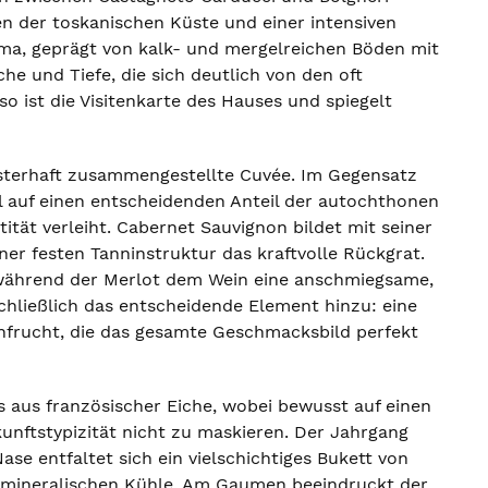
n der toskanischen Küste und einer intensiven
ima, geprägt von kalk- und mergelreichen Böden mit
e und Tiefe, die sich deutlich von den oft
o ist die Visitenkarte des Hauses und spiegelt
isterhaft zusammengestellte Cuvée. Im Gegensatz
l auf einen entscheidenden Anteil der autochthonen
tät verleiht. Cabernet Sauvignon bildet mit seiner
er festen Tanninstruktur das kraftvolle Rückgrat.
 während der Merlot dem Wein eine anschmiegsame,
chließlich das entscheidende Element hinzu: eine
chfrucht, die das gesamte Geschmacksbild perfekt
 aus französischer Eiche, wobei bewusst auf einen
unftstypizität nicht zu maskieren. Der Jahrgang
ase entfaltet sich ein vielschichtiges Bukett von
n mineralischen Kühle. Am Gaumen beeindruckt der