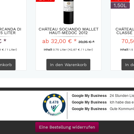
1.50L
RCANDA DI
CHÂTEAU SOCIANDO MALLET
CHÂTEAU
,5 LITER
HAUT-MÉDOC 2012
CLASSÉ 
€ *
ab 32,00 € *
70,5
39,95 € *
 € / 1 Liter)
Inhalt
0.75 Liter
(42,67 € / 1 Liter)
Inhalt
1.5
nkorb
In den
Warenkorb
In d
Eine Bestellung widerrufen