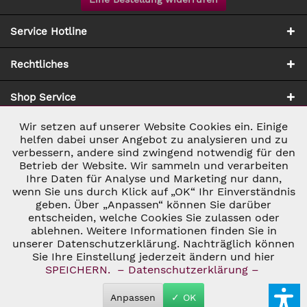
Service Hotline
Rechtliches
Shop Service
Wir setzen auf unserer Website Cookies ein. Einige
Aktiv
Notwendig
Zahlung & Versand
helfen dabei unser Angebot zu analysieren und zu
verbessern, andere sind zwingend notwendig für den
Betrieb der Website. Wir sammeln und verarbeiten
Inaktiv
Marketing
Ihre Daten für Analyse und Marketing nur dann,
wenn Sie uns durch Klick auf „OK“ Ihr Einverständnis
geben. Über „Anpassen“ können Sie darüber
Inaktiv
Tracking
entscheiden, welche Cookies Sie zulassen oder
ablehnen. Weitere Informationen finden Sie in
* ALLE PREISE INKL. GESETZL. UMSATZSTEUER ZZGL.
VERSANDKOSTEN
UND GGF. NACHNAHMEGEBÜHREN, WENN NICHT
unserer Datenschutzerklärung. Nachträglich können
Inaktiv
Personalisierung
ANDERS BESCHRIEBEN
Sie Ihre Einstellung jederzeit ändern und hier
© 2026 C&D WEINHANDEL - ALL RIGHTS RESERVED. THEME BY
SPEICHERN.
– Datenschutzerklärung –
THEMEWARE®
Inaktiv
Service
Anpassen
✓ OK