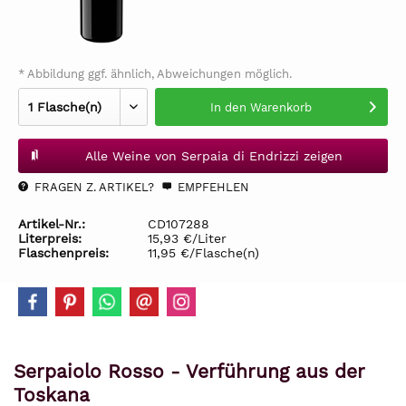
* Abbildung ggf. ähnlich, Abweichungen möglich.
In den
Warenkorb
Alle Weine von Serpaia di Endrizzi zeigen
FRAGEN Z. ARTIKEL?
EMPFEHLEN
Artikel-Nr.:
CD107288
Literpreis:
15,93 €/Liter
Flaschenpreis:
11,95 €/Flasche(n)
Serpaiolo Rosso - Verführung aus der
Toskana