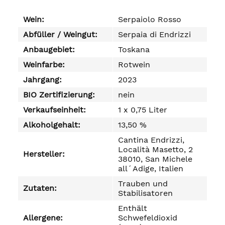
Wein:
Serpaiolo Rosso
Abfüller / Weingut:
Serpaia di Endrizzi
Anbaugebiet:
Toskana
Weinfarbe:
Rotwein
Jahrgang:
2023
BIO Zertifizierung:
nein
Verkaufseinheit:
1 x 0,75 Liter
Alkoholgehalt:
13,50 %
Cantina Endrizzi,
Località Masetto, 2
Hersteller:
38010, San Michele
all´Adige, Italien
Trauben und
Zutaten:
Stabilisatoren
Enthält
Allergene:
Schwefeldioxid