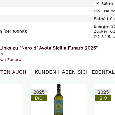
TP, Italien
Bio-Traube
Enthält Sc
Energie: 3
 (per 100ml):
Zucker: 0,2
&lt; 0,1 g, 
Links zu "Nero d´Avola Sicilia Funaro 2025"
l?
 von Funaro
TEN AUCH
KUNDEN HABEN SICH EBENFA
2025
2025
BIO
BIO