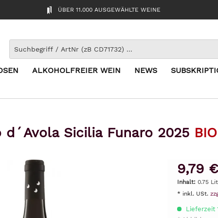
ÜBER 11.000 AUSGEWÄHLTE WEINE
OSEN
ALKOHOLFREIER WEIN
NEWS
SUBSKRIPT
 d´Avola Sicilia Funaro 2025
BIO
9,79 €
Inhalt:
0.75 Li
* inkl. USt.
zz
Lieferzeit