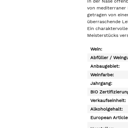
In der Nase offen
von mediterraner 
getragen von eine
überraschende Leic
Ein charaktervoll
Meisterstücks ver
Wein:
Abfüller / Weing
Anbaugebiet:
Weinfarbe:
Jahrgang:
BIO Zertifizierun
Verkaufseinheit:
Alkoholgehalt:
European Articl