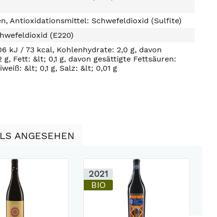
n, Antioxidationsmittel: Schwefeldioxid (Sulfite)
hwefeldioxid (E220)
06 kJ / 73 kcal, Kohlenhydrate: 2,0 g, davon
 g, Fett: &lt; 0,1 g, davon gesättigte Fettsäuren:
Eiweiß: &lt; 0,1 g, Salz: &lt; 0,01 g
LLS ANGESEHEN
2021
2
BIO