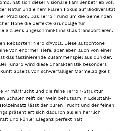
o, hat sich dieser visionäre Familienbetrieb voll
der Natur und einem klaren Fokus auf Biodiversität
er Präzision. Das Terroir rund um die Gemeinden
icher Höhe die perfekte Grundlage für
e Siziliens ungeschminkt ins Glas transportieren.
hen Rebsorten: Nero d'Avola. Diese autochtone
eine von enormer Tiefe, aber eben auch von einer
 ist das faszinierende Zusammenspiel aus dunkler,
Bei Funaro wird diese Charakteristik besonders
kunft abseits von schwerfälliger Marmeladigkeit
e Primärfrucht und die feine Terroir-Struktur
en Schalen reift der Wein behutsam in Edelstahl-
Holzeinsatz lässt der puren Frucht und der feinen,
gs präsentiert sich dadurch als ein herrlich
raft und kühler Eleganz perfekt hält.