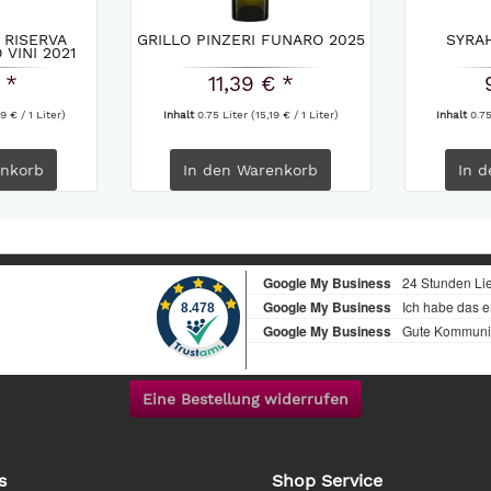
 RISERVA
GRILLO PINZERI FUNARO 2025
SYRA
VINI 2021
 *
11,39 € *
9 € / 1 Liter)
Inhalt
0.75 Liter
(15,19 € / 1 Liter)
Inhalt
0.7
nkorb
In den
Warenkorb
In d
Eine Bestellung widerrufen
s
Shop Service