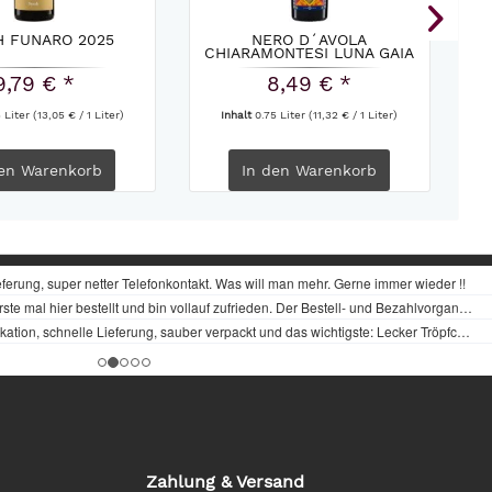
H FUNARO 2025
NERO D´AVOLA
CHIARAMONTESI LUNA GAIA
AP
OLEARIA...
9,79 € *
8,49 € *
5 Liter
(13,05 € / 1 Liter)
Inhalt
0.75 Liter
(11,32 € / 1 Liter)
en
Warenkorb
In den
Warenkorb
Zahlung & Versand