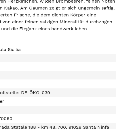
eifen Herzkirschen, wilden Brombeeren, feinen Noten
 Kakao. Am Gaumen zeigt er sich ungemein saftig,
erten Frische, die dem dichten Körper eine
d von einer feinen salzigen Mineralität durchzogen.
s und die Eleganz eines handwerklichen
la Sicilia
ollstelle: DE-ÖKO-039
ter
70060
rada Statale 188 - km 48, 700, 91029 Santa Ninfa