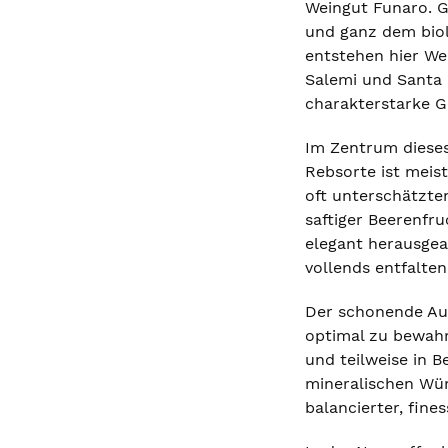
Weingut Funaro. G
und ganz dem biol
entstehen hier We
Salemi und Santa 
charakterstarke Ge
Im Zentrum dieses
Rebsorte ist meis
oft unterschätzten
saftiger Beerenfr
elegant herausgea
vollends entfalten
Der schonende Ausb
optimal zu bewahr
und teilweise in 
mineralischen Würz
balancierter, fine