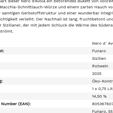
bart dieser Nero d'Avola ein betörendes Bukett von vollr
Macchia-Schnittlauch-Würze und einem zarten Hauch von
r samtigen Gerbstoffstruktur und einer wunderbar integri
htigkeit verleiht. Der Nachhall ist lang, fruchtbetont un
er Sizilianer, der mit jedem Schluck die Wärme des Süden
strömt.
Nero d´Avo
ut:
Funaro
Sizilien
Rotwein
2025
g:
Öko-Kontr
1 x 0,75 Li
14,50 %
e Number (EAN):
80536760
Funaro, St