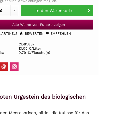
gf. ähnlich, Abweichungen möglich.
In den
Warenkorb
Alle Weine von Funaro zeigen
 ARTIKEL?
BEWERTEN
EMPFEHLEN
CD85837
13,05 €/Liter
is:
9,79 €/Flasche(n)
roten Urgestein des biologischen
den Meeresbrisen, bildet die Kulisse für das