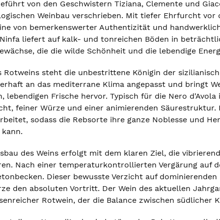
eführt von den Geschwistern Tiziana, Clemente und Giacom
ogischen Weinbau verschrieben. Mit tiefer Ehrfurcht vor 
ine von bemerkenswerter Authentizität und handwerklich
Ninfa liefert auf kalk- und tonreichen Böden in beträchtl
wächse, die die wilde Schönheit und die lebendige Energi
 Rotweins steht die unbestrittene Königin der sizilianisc
terhaft an das mediterrane Klima angepasst und bringt W
, lebendigen Frische hervor. Typisch für die Nero d'Avola
ucht, feiner Würze und einer animierenden Säurestruktur. 
rbeitet, sodass die Rebsorte ihre ganze Noblesse und Her
 kann.
au des Weins erfolgt mit dem klaren Ziel, die vibrierend
en. Nach einer temperaturkontrollierten Vergärung auf d
Betonbecken. Dieser bewusste Verzicht auf dominierenden 
e den absoluten Vortritt. Der Wein des aktuellen Jahrgan
ssenreicher Rotwein, der die Balance zwischen südlicher K