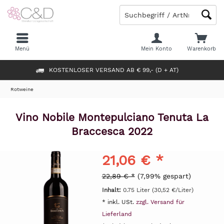
Menü
Mein Konto
Warenkorb
KOSTENLOSER VERSAND AB € 99,- (D + AT)
Rotweine
Vino Nobile Montepulciano Tenuta La
Braccesca 2022
21,06 € *
22,89 € *
(7,99% gespart)
Inhalt:
0.75 Liter (30,52 €/Liter)
* inkl. USt.
zzgl. Versand für
Lieferland