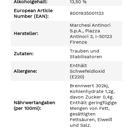
Alkoholgehalt:
13,50 %
European Article
8001935001133
Number (EAN):
Marchesi Antinori
S.p.A., Piazza
Hersteller:
Antinori 3, I-50123
Firenze
Trauben und
Zutaten:
Stabilisatoren
Enthält
Allergene:
Schwefeldioxid
(E220)
Brennwert 302kj,
Kohlenhydrate 1,2g,
davon Zucker 0,4g.
Nährwertangaben
Enthält geringfügige
(per 100ml):
Mengen von Fett,
gesättigten
Fettsäuren, Eiweiß
und Salz.