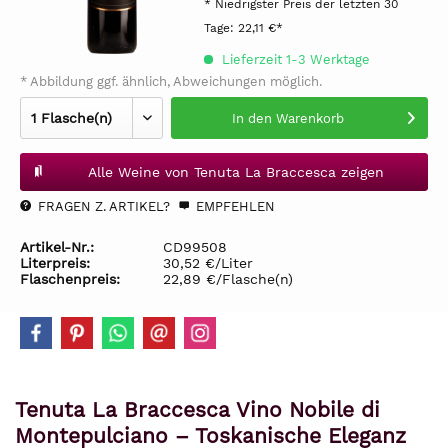
* Niedrigster Preis der letzten 30
Tage:
22,11 €*
Lieferzeit 1-3 Werktage
* Abbildung ggf. ähnlich, Abweichungen möglich.
In den
Warenkorb
Alle Weine von Tenuta La Braccesca zeigen
FRAGEN Z. ARTIKEL?
EMPFEHLEN
Artikel-Nr.:
CD99508
Literpreis:
30,52 €/Liter
Flaschenpreis:
22,89 €/Flasche(n)
Tenuta La Braccesca Vino Nobile di
Montepulciano – Toskanische Eleganz