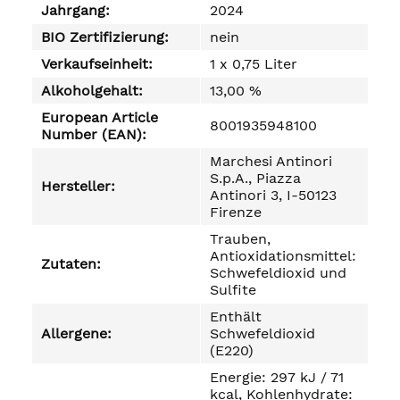
Jahrgang:
2024
BIO Zertifizierung:
nein
Verkaufseinheit:
1 x 0,75 Liter
Alkoholgehalt:
13,00 %
European Article
8001935948100
Number (EAN):
Marchesi Antinori
S.p.A., Piazza
Hersteller:
Antinori 3, I-50123
Firenze
Trauben,
Antioxidationsmittel:
Zutaten:
Schwefeldioxid und
Sulfite
Enthält
Allergene:
Schwefeldioxid
(E220)
Energie: 297 kJ / 71
kcal, Kohlenhydrate: