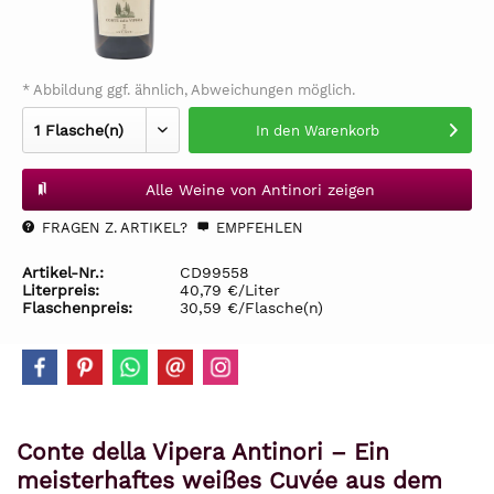
* Abbildung ggf. ähnlich, Abweichungen möglich.
In den
Warenkorb
Alle Weine von Antinori zeigen
FRAGEN Z. ARTIKEL?
EMPFEHLEN
Artikel-Nr.:
CD99558
Literpreis:
40,79 €/Liter
Flaschenpreis:
30,59 €/Flasche(n)
Conte della Vipera Antinori – Ein
meisterhaftes weißes Cuvée aus dem