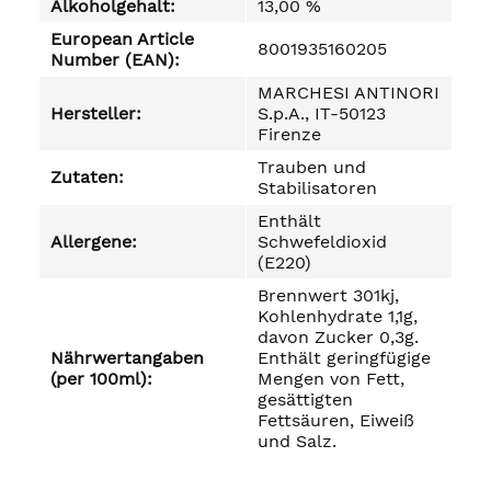
Alkoholgehalt:
13,00 %
European Article
8001935160205
Number (EAN):
MARCHESI ANTINORI
Hersteller:
S.p.A., IT-50123
Firenze
Trauben und
Zutaten:
Stabilisatoren
Enthält
Allergene:
Schwefeldioxid
(E220)
Brennwert 301kj,
Kohlenhydrate 1,1g,
davon Zucker 0,3g.
Nährwertangaben
Enthält geringfügige
(per 100ml):
Mengen von Fett,
gesättigten
Fettsäuren, Eiweiß
und Salz.