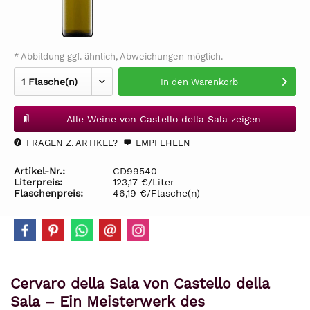
* Abbildung ggf. ähnlich, Abweichungen möglich.
In den
Warenkorb
Alle Weine von Castello della Sala zeigen
FRAGEN Z. ARTIKEL?
EMPFEHLEN
Artikel-Nr.:
CD99540
Literpreis:
123,17 €/Liter
Flaschenpreis:
46,19 €/Flasche(n)
Cervaro della Sala von Castello della
Sala – Ein Meisterwerk des