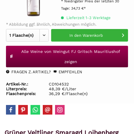
* Niedrigster Preis der letzten 30
Tage:
34,73 €*
Lieferzeit 1-3 Werktage
* Abbildung ggf. ähnlich, Abweichungen möglich.
In den
Warenkorb
Alle Weine von Weingut FJ Gritsch Mauritiushof
zeigen
FRAGEN Z. ARTIKEL?
EMPFEHLEN
Artikel-Nr.:
CD104532
Literpreis:
48,39 €/Liter
Flaschenpreis:
36,29 €/Flasche(n)
Grüner Veltliner Smaragd Loibenberg