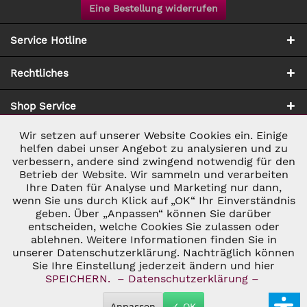
Eine Bestellung widerrufen
Service Hotline
Rechtliches
Shop Service
Wir setzen auf unserer Website Cookies ein. Einige
Aktiv
Notwendig
Zahlung & Versand
helfen dabei unser Angebot zu analysieren und zu
verbessern, andere sind zwingend notwendig für den
Betrieb der Website. Wir sammeln und verarbeiten
Inaktiv
Marketing
Ihre Daten für Analyse und Marketing nur dann,
wenn Sie uns durch Klick auf „OK“ Ihr Einverständnis
geben. Über „Anpassen“ können Sie darüber
Inaktiv
Tracking
entscheiden, welche Cookies Sie zulassen oder
ablehnen. Weitere Informationen finden Sie in
* ALLE PREISE INKL. GESETZL. UMSATZSTEUER ZZGL.
VERSANDKOSTEN
UND GGF. NACHNAHMEGEBÜHREN, WENN NICHT
unserer Datenschutzerklärung. Nachträglich können
Inaktiv
Personalisierung
ANDERS BESCHRIEBEN
Sie Ihre Einstellung jederzeit ändern und hier
© 2026 C&D WEINHANDEL - ALL RIGHTS RESERVED. THEME BY
SPEICHERN.
– Datenschutzerklärung –
THEMEWARE®
Inaktiv
Service
Anpassen
✓ OK