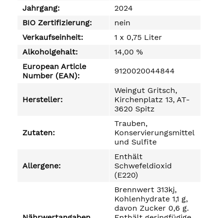
Jahrgang:
2024
BIO Zertifizierung:
nein
Verkaufseinheit:
1 x 0,75 Liter
Alkoholgehalt:
14,00 %
European Article
9120020044844
Number (EAN):
Weingut Gritsch,
Hersteller:
Kirchenplatz 13, AT-
3620 Spitz
Trauben,
Zutaten:
Konservierungsmittel
und Sulfite
Enthält
Allergene:
Schwefeldioxid
(E220)
Brennwert 313kj,
Kohlenhydrate 1,1 g,
davon Zucker 0,6 g.
Nährwertangaben
Enthält geringfügige