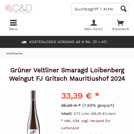
Menü
Mein Konto
Warenkorb
KOSTENLOSER VERSAND AB € 99,- (D + AT)
Weißweine
Grüner Veltliner Smaragd Loibenberg
Weingut FJ Gritsch Mauritiushof 2024
33,39 € *
36,29 € *
(7,99% gespart)
Inhalt:
0.75 Liter (48,39 €/Liter)
* inkl. USt.
zzgl. Versand für
Lieferland