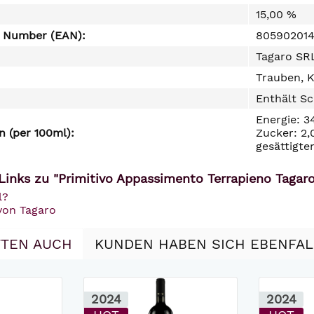
15,00 %
e Number (EAN):
80590201
Tagaro SRL
Trauben, K
Enthält Sc
Energie: 3
 (per 100ml):
Zucker: 2,
gesättigte
Links zu "Primitivo Appassimento Terrapieno Tagar
l?
von Tagaro
TEN AUCH
KUNDEN HABEN SICH EBENFA
2024
2024