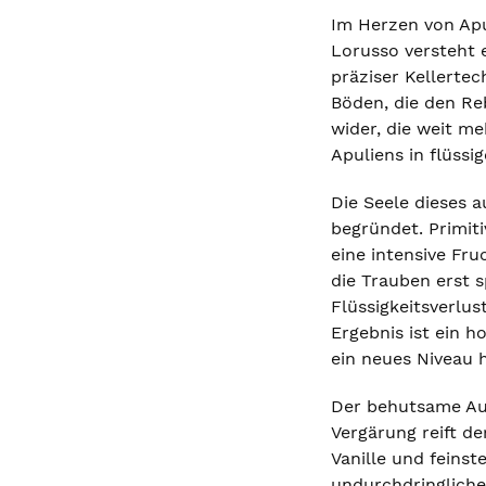
Im Herzen von Apul
Lorusso versteht e
präziser Kellerte
Böden, die den Re
wider, die weit me
Apuliens in flüssi
Die Seele dieses 
begründet. Primit
eine intensive Fr
die Trauben erst 
Flüssigkeitsverlu
Ergebnis ist ein h
ein neues Niveau 
Der behutsame Aus
Vergärung reift d
Vanille und feinst
undurchdringliche