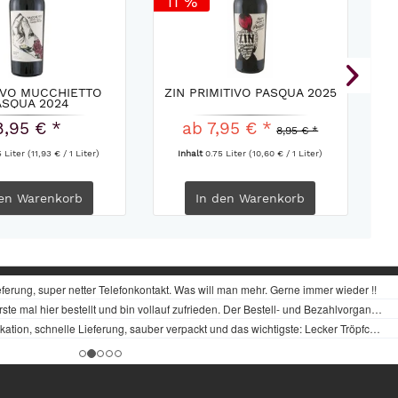
11 %
IVO MUCCHIETTO
ZIN PRIMITIVO PASQUA 2025
N
ASQUA 2024
8,95 € *
ab 7,95 € *
8,95 € *
5 Liter
(11,93 € / 1 Liter)
Inhalt
0.75 Liter
(10,60 € / 1 Liter)
en
Warenkorb
In den
Warenkorb