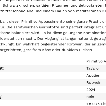
n Schwarzkirschen, saftigen Pflaumen und getrockneten F
rtbitterschokolade und einem Hauch von mediterranen Kr
rt dieser Primitivo Appassimento seine ganze Pracht un
tur. Die samtweichen Gerbstoffe sind perfekt integriert u
rische balanciert wird. Es ist diese gelungene Kombinatio
iderstehlich macht. Der Abgang ist langanhaltend, getra
chklingt. Ein wahrhaft begeisternder Rotwein, der an gem
orgerichten, gereiftem Käse oder dunklem Fleisch.
Primitivo 
ut:
Tagaro
Apulien
Rotwein
2024
g:
nein
1 x 0,75 Li