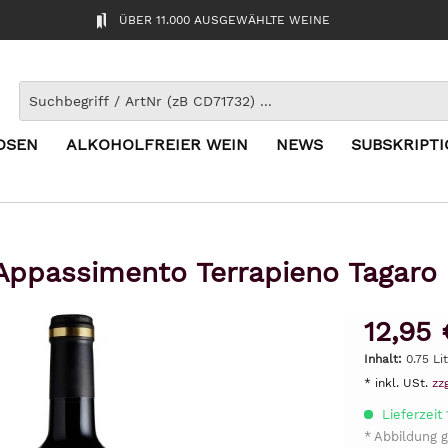
ÜBER 11.000 AUSGEWÄHLTE WEINE
OSEN
ALKOHOLFREIER WEIN
NEWS
SUBSKRIPT
 Appassimento Terrapieno Tagaro
12,95 
Inhalt:
0.75 Li
* inkl. USt.
zz
Lieferzeit
* Abbildung g