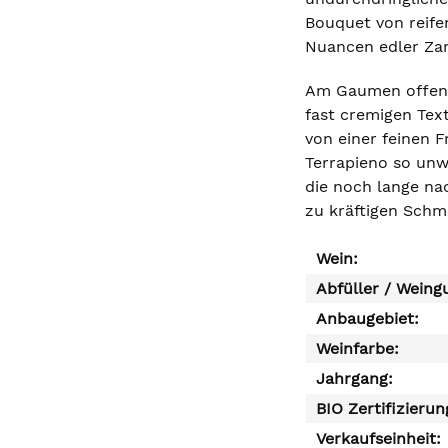
Bouquet von reife
Nuancen edler Za
Am Gaumen offenba
fast cremigen Tex
von einer feinen F
Terrapieno so unw
die noch lange na
zu kräftigen Schm
Wein:
Abfüller / Weing
Anbaugebiet:
Weinfarbe:
Jahrgang:
BIO Zertifizierun
Verkaufseinheit: