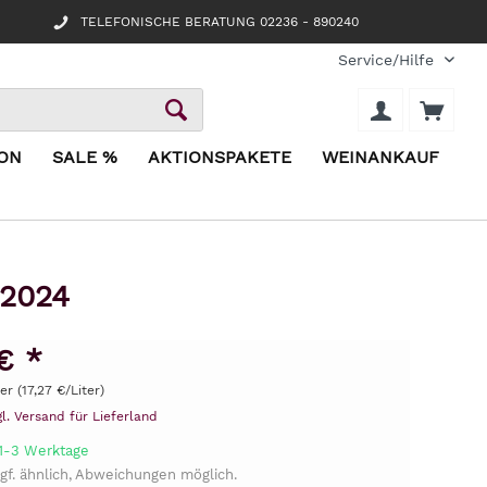
TELEFONISCHE BERATUNG 02236 - 890240
Service/Hilfe
ION
SALE %
AKTIONSPAKETE
WEINANKAUF
 2024
€ *
ter (17,27 €/Liter)
gl. Versand für Lieferland
 1-3 Werktage
gf. ähnlich, Abweichungen möglich.