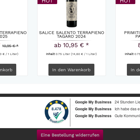
HOT
HOT
 TERRAPIENO
SALICE SALENTO TERRAPIENO
PRIMIT
025
TAGARO 2024
P
*
ab 10,95 € *
10,95 € *
3 € / 1 Liter)
Inhalt
0.75 Liter
(14,60 € / 1 Liter)
Inhalt
0.7
nkorb
In den
Warenkorb
In d
Eine Bestellung widerrufen