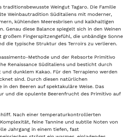
as traditionsbewusste Weingut Tagaro. Die Familie
zelte Weinbautradition Süditaliens mit moderner,
ommern, kühlenden Meeresbrisen und kalkhaltigen
. Genau diese Balance spiegelt sich in den Weinen
mit großem Fingerspitzengefühl, die unbändige Sonne
d die typische Struktur des Terroirs zu verlieren.
Appassimento-Methode und der Rebsorte Primitivo
che Renaissance Süditaliens und besticht durch
imt und dunklem Kakao. Für den Terrapieno werden
cknet sind. Durch diesen natürlichen
e in den Beeren auf spektakuläre Weise. Das
ur und die opulente Beerenfrucht des Primitivo auf
hliff. Nach einer temperaturkontrollierten
 Komplexität, feine Tannine und subtile Noten von
le Jahrgang in einem tiefen, fast
ineinriechen strömt ein warmes, einladendes