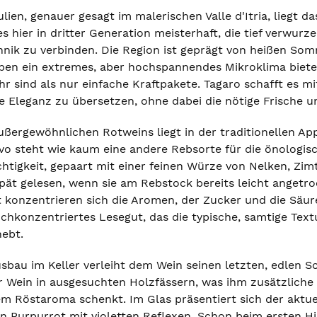
ien, genauer gesagt im malerischen Valle d'Itria, liegt d
s hier in dritter Generation meisterhaft, die tief verwur
chnik zu verbinden. Die Region ist geprägt von heißen S
ben ein extremes, aber hochspannendes Mikroklima bieten
hr sind als nur einfache Kraftpakete. Tagaro schafft es 
ge Eleganz zu übersetzen, ohne dabei die nötige Frische un
außergewöhnlichen Rotweins liegt in der traditionellen 
ivo steht wie kaum eine andere Rebsorte für die önologis
uchtigkeit, gepaart mit einer feinen Würze von Nelken, Z
spät gelesen, wenn sie am Rebstock bereits leicht angetro
st konzentrieren sich die Aromen, der Zucker und die Säur
ochkonzentriertes Lesegut, das die typische, samtige Text
hebt.
bau im Keller verleiht dem Wein seinen letzten, edlen Sc
er Wein in ausgesuchten Holzfässern, was ihm zusätzliche
em Röstaroma schenkt. Im Glas präsentiert sich der aktuel
n Purpurrot mit violetten Reflexen. Schon beim ersten H