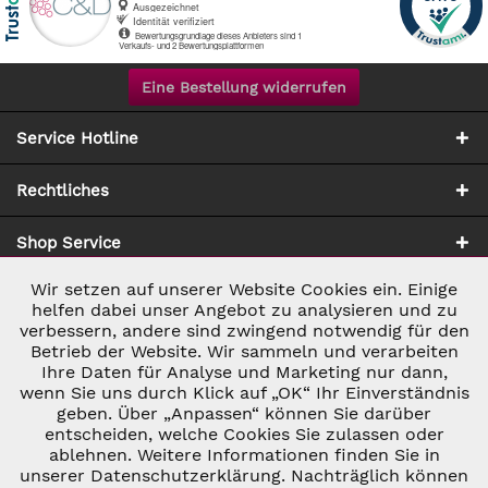
Eine Bestellung widerrufen
Service Hotline
Rechtliches
Shop Service
Wir setzen auf unserer Website Cookies ein. Einige
Aktiv
Notwendig
Zahlung & Versand
helfen dabei unser Angebot zu analysieren und zu
verbessern, andere sind zwingend notwendig für den
Betrieb der Website. Wir sammeln und verarbeiten
Inaktiv
Marketing
Ihre Daten für Analyse und Marketing nur dann,
wenn Sie uns durch Klick auf „OK“ Ihr Einverständnis
geben. Über „Anpassen“ können Sie darüber
Inaktiv
Tracking
entscheiden, welche Cookies Sie zulassen oder
ablehnen. Weitere Informationen finden Sie in
* ALLE PREISE INKL. GESETZL. UMSATZSTEUER ZZGL.
VERSANDKOSTEN
UND GGF. NACHNAHMEGEBÜHREN, WENN NICHT
unserer Datenschutzerklärung. Nachträglich können
Inaktiv
ANDERS BESCHRIEBEN