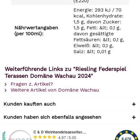
(E220)
Energie: 293 kJ / 70
kcal, Kohlenhydrate:
1,5 g, davon Zucker:
Nährwertangaben
1,5 g, Fett: &lt; 0,1 g,
(per 100ml):
davon gesättigte
Fettsäuren: &lt; 0,1 g,
Eiweiß: &lt; 0,1 g,
Salz: &lt; 0,01 g
Weiterführende Links zu "Riesling Federspiel
Terassen Domäne Wachau 2024"
Fragen z. Artikel?
Weitere Artikel von Domäne Wachau
Kunden kauften auch
Kunden haben sich ebenfalls angesehen