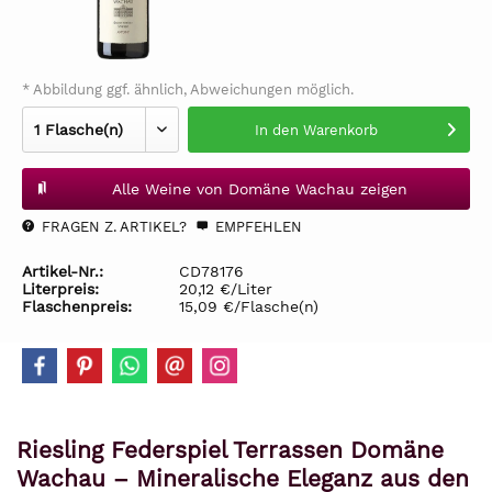
* Abbildung ggf. ähnlich, Abweichungen möglich.
In den
Warenkorb
Alle Weine von Domäne Wachau zeigen
FRAGEN Z. ARTIKEL?
EMPFEHLEN
Artikel-Nr.:
CD78176
Literpreis:
20,12 €/Liter
Flaschenpreis:
15,09 €/Flasche(n)
Riesling Federspiel Terrassen Domäne
Wachau – Mineralische Eleganz aus den