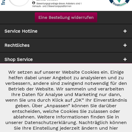
Eine Bestellung widerrufen
Service Hotline
Rechtliches
Shop Service
Wir setzen auf unserer Website Cookies ein. Einige
Aktiv
Notwendig
Zahlung & Versand
helfen dabei unser Angebot zu analysieren und zu
verbessern, andere sind zwingend notwendig für den
Betrieb der Website. Wir sammeln und verarbeiten
Inaktiv
Marketing
Ihre Daten für Analyse und Marketing nur dann,
wenn Sie uns durch Klick auf „OK“ Ihr Einverständnis
geben. Über „Anpassen“ können Sie darüber
Inaktiv
Tracking
entscheiden, welche Cookies Sie zulassen oder
ablehnen. Weitere Informationen finden Sie in
* ALLE PREISE INKL. GESETZL. UMSATZSTEUER ZZGL.
VERSANDKOSTEN
UND GGF. NACHNAHMEGEBÜHREN, WENN NICHT
unserer Datenschutzerklärung. Nachträglich können
Inaktiv
Personalisierung
ANDERS BESCHRIEBEN
Sie Ihre Einstellung jederzeit ändern und hier
© 2026 C&D WEINHANDEL - ALL RIGHTS RESERVED. THEME BY